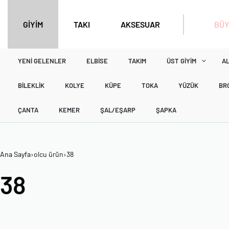
BÜY
GİYİM
TAKI
AKSESUAR
YENI GELENLER
ELBISE
TAKIM
ÜST GIYIM
AL
BILEKLIK
KOLYE
KÜPE
TOKA
YÜZÜK
BR
ÇANTA
KEMER
ŞAL/EŞARP
ŞAPKA
Ana Sayfa
›
olcu ürün
›
38
38