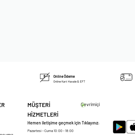
TAŞ MONTÜR KEMER
42
44
Online Ödeme
Online Kart Havale & EFT
ER
MÜŞTERİ
Çevrimiçi
HİZMETLERİ
Hemen iletişime geçmek için Tıklayınız.
Pazartesi – Cuma 10:00 – 18:00
 Koruma –