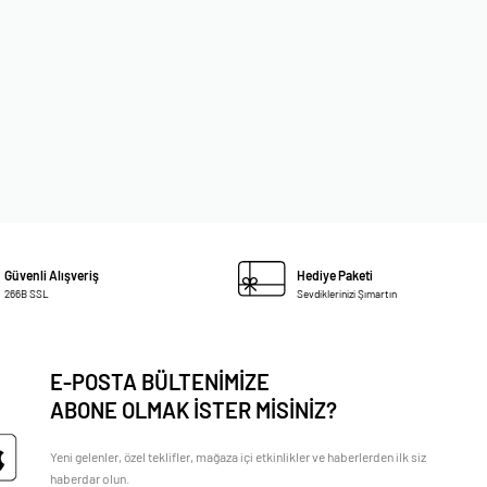
Güvenli Alışveriş
Hediye Paketi
266B SSL
Sevdiklerinizi Şımartın
E-POSTA BÜLTENİMİZE
ABONE OLMAK İSTER MİSİNİZ?
Yeni gelenler, özel teklifler, mağaza içi etkinlikler ve haberlerden ilk siz
haberdar olun.