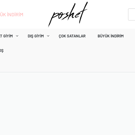
ÜK İNDİRİM
T GIYIM
DIŞ GIYIM
ÇOK SATANLAR
BÜYÜK İNDIRIM
OŞ