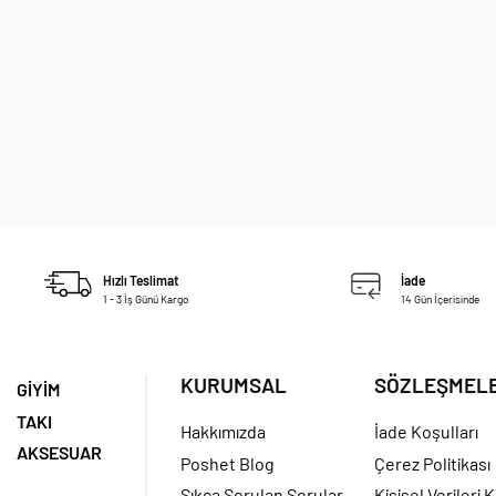
Popüler
MINT NAR BATIK ORTANCA PANTOLON
GOLD TOKA 
249,95
TL
GÖMLEK TAKIM – OUTLET
Sepete ekle
1.099,95
TL
650,00
TL
-41% İNDİRİM
36
38
40
Sepete ekle
38
40
42
44
Hızlı Teslimat
İade
1 - 3 İş Günü Kargo
14 Gün İçerisinde
KURUMSAL
SÖZLEŞMEL
GİYİM
TAKI
Hakkımızda
İade Koşulları
AKSESUAR
Poshet Blog
Çerez Politikası
Sıkça Sorulan Sorular
Kişisel Verileri