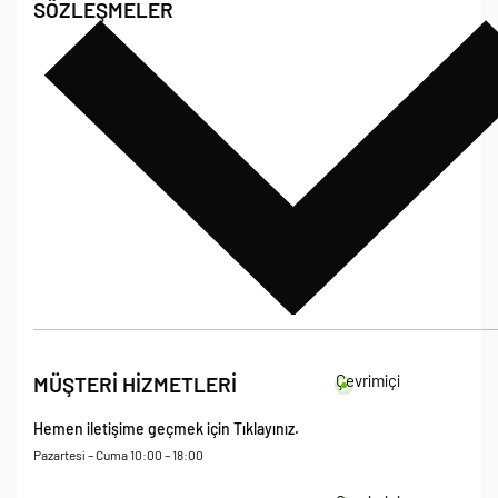
SÖZLEŞMELER
Poshet Blog
Sıkça Sorulan Sorular
Bize Ulaşın
Çevrimiçi
MÜŞTERİ HİZMETLERİ
Hemen iletişime geçmek için Tıklayınız.
Pazartesi – Cuma 10:00 – 18:00