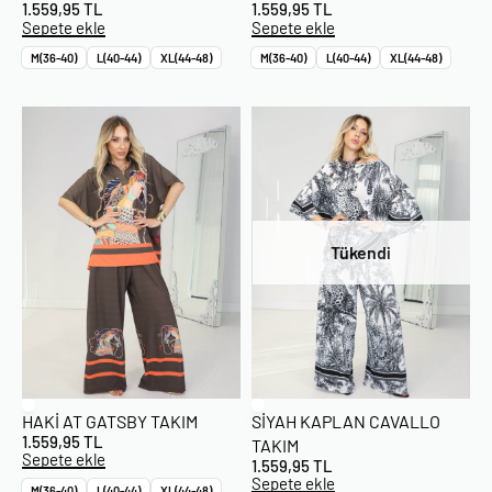
1.559,95
TL
1.559,95
TL
Sepete ekle
Sepete ekle
M(36-40)
L(40-44)
XL(44-48)
M(36-40)
L(40-44)
XL(44-48)
Tükendi
HAKI AT GATSBY TAKIM
SIYAH KAPLAN CAVALLO
1.559,95
TL
TAKIM
Sepete ekle
1.559,95
TL
Sepete ekle
M(36-40)
L(40-44)
XL(44-48)