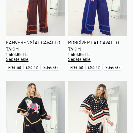
KAHVERENGI AT CAVALLO
MORCIVERT AT CAVALLO
TAKIM
TAKIM
1.559,95
TL
1.559,95
TL
Sepete ekle
Sepete ekle
M(36-40)
L(40-44)
XL(44-48)
M(36-40)
L(40-44)
XL(44-48)