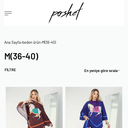
Ana Sayfa
›
beden ürün
›
M(36-40)
M(36-40)
FİLTRE
En yeniye göre sırala