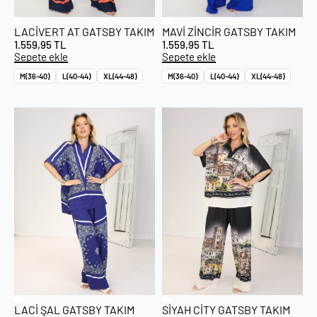
LACIVERT AT GATSBY TAKIM
MAVI ZINCIR GATSBY TAKIM
1.559,95
TL
1.559,95
TL
Sepete ekle
Sepete ekle
M(36-40)
L(40-44)
XL(44-48)
M(36-40)
L(40-44)
XL(44-48)
LACI ŞAL GATSBY TAKIM
SIYAH CITY GATSBY TAKIM