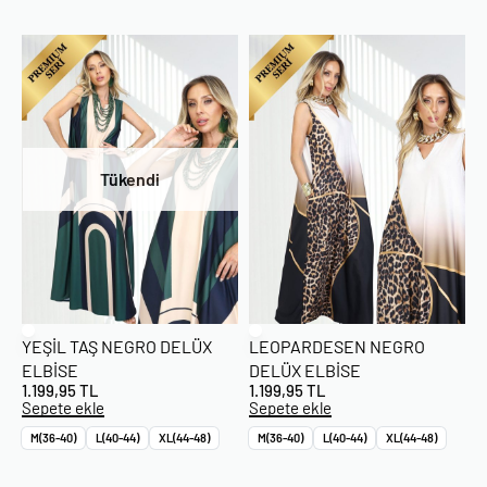
Tükendi
YEŞIL TAŞ NEGRO DELÜX
LEOPARDESEN NEGRO
ELBISE
DELÜX ELBISE
1.199,95
TL
1.199,95
TL
Sepete ekle
Sepete ekle
M(36-40)
L(40-44)
XL(44-48)
M(36-40)
L(40-44)
XL(44-48)