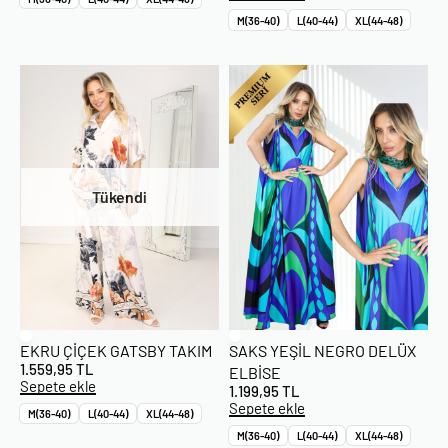
M(36-40)
L(40-44)
XL(44-48)
Tükendi
EKRU ÇIÇEK GATSBY TAKIM
SAKS YEŞIL NEGRO DELÜX
1.559,95
TL
ELBISE
Sepete ekle
1.199,95
TL
Sepete ekle
M(36-40)
L(40-44)
XL(44-48)
M(36-40)
L(40-44)
XL(44-48)