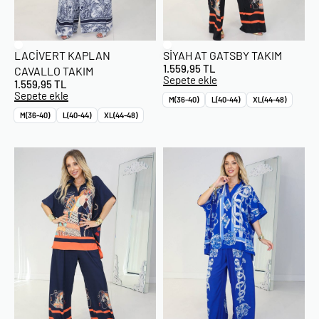
LACIVERT KAPLAN
SIYAH AT GATSBY TAKIM
1.559,95
TL
CAVALLO TAKIM
Sepete ekle
1.559,95
TL
Sepete ekle
M(36-40)
L(40-44)
XL(44-48)
M(36-40)
L(40-44)
XL(44-48)