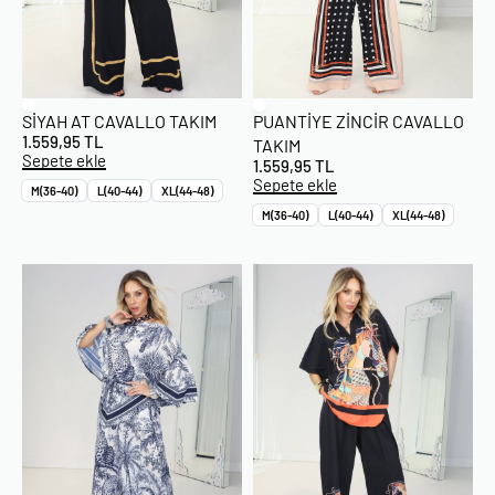
SIYAH AT CAVALLO TAKIM
PUANTIYE ZINCIR CAVALLO
1.559,95
TL
TAKIM
Sepete ekle
1.559,95
TL
Sepete ekle
M(36-40)
L(40-44)
XL(44-48)
M(36-40)
L(40-44)
XL(44-48)