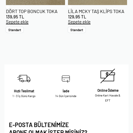
DÖRT TOP BONCUK TOKA
LILA MCKY TAŞ KLIPS TOKA
139,95
TL
129,95
TL
Sepete ekle
Sepete ekle
Standart
Standart
Online Ödeme
Hızlı Teslimat
İade
Online Kart Havale &
1 - 3 İş Günü Kargo
14 Gün İçerisinde
EFT
E-POSTA BÜLTENİMİZE
ABONE OLMAK İSTER MİSİNİZ?