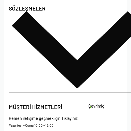
Hakkımızda
SÖZLEŞMELER
Poshet Blog
Sıkça Sorulan Sorular
Bize Ulaşın
Çevrimiçi
MÜŞTERİ HİZMETLERİ
Hemen iletişime geçmek için Tıklayınız.
Pazartesi – Cuma 10:00 – 18:00