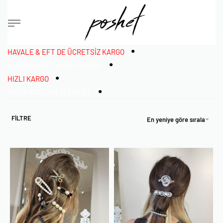
•
HAVALE & EFT DE ÜCRETSİZ KARGO
•
KAPIDA NAKİT / KART ÖDEME
•
HIZLI KARGO
•
KREDİ KARTINA 12 TAKSİT
FİLTRE
En yeniye göre sırala