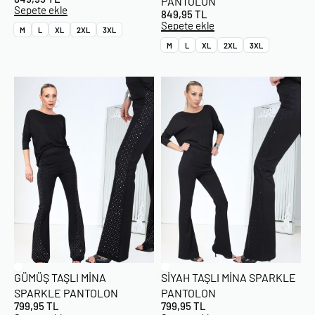
PANTOLON
Sepete ekle
849,95
TL
Sepete ekle
M
L
XL
2XL
3XL
M
L
XL
2XL
3XL
GÜMÜŞ TAŞLI MINA
SIYAH TAŞLI MINA SPARKLE
SPARKLE PANTOLON
PANTOLON
799,95
TL
799,95
TL