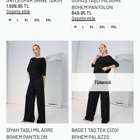
GRI LEOPAR SHINE TAKIM
GÜMÜŞ TAŞLI MILAGRE
1.699,95
TL
BOHEM PANTOLON
Sepete ekle
849,95
TL
Sepete ekle
M
L
XL
2XL
3XL
M
L
XL
2XL
3XL
Tükendi
SIYAH TAŞLI MILAGRE
BAGET TAŞ TEK ÇIZGI
BOHEM PANTOLON
BOHEM PALAZZO