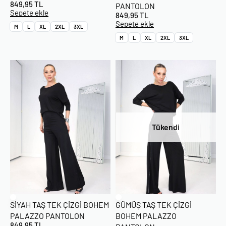
849,95
TL
PANTOLON
Sepete ekle
849,95
TL
Sepete ekle
M
L
XL
2XL
3XL
M
L
XL
2XL
3XL
Tükendi
SIYAH TAŞ TEK ÇIZGI BOHEM
GÜMÜŞ TAŞ TEK ÇIZGI
PALAZZO PANTOLON
BOHEM PALAZZO
849,95
TL