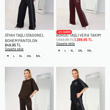
-21% İNDİRİM
SIYAH TAŞLI DIAGONEL
BORDO TAŞLI VERA TAKIM
1.649,95
TL
1.299,95
TL
BOHEM PANTOLON
Sepete ekle
849,95
TL
Sepete ekle
M
L
XL
2XL
3XL
M
L
XL
2XL
3XL