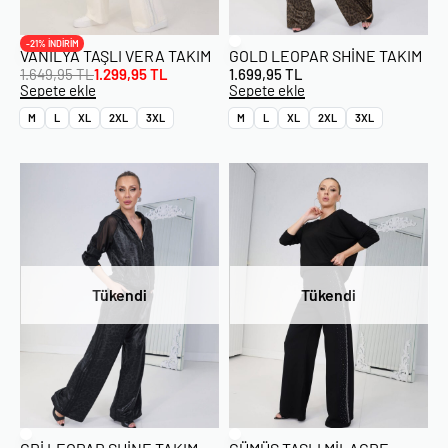
-21% İNDİRİM
VANILYA TAŞLI VERA TAKIM
GOLD LEOPAR SHINE TAKIM
1.649,95
TL
1.299,95
TL
1.699,95
TL
Sepete ekle
Sepete ekle
M
L
XL
2XL
3XL
M
L
XL
2XL
3XL
Tükendi
Tükendi