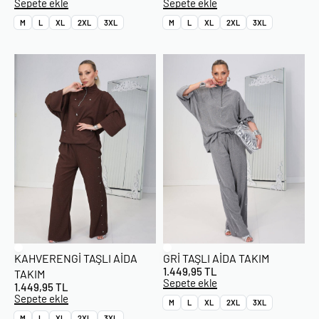
Sepete ekle
Sepete ekle
M
L
XL
2XL
3XL
M
L
XL
2XL
3XL
KAHVERENGI TAŞLI AIDA
GRI TAŞLI AIDA TAKIM
1.449,95
TL
TAKIM
Sepete ekle
1.449,95
TL
Sepete ekle
M
L
XL
2XL
3XL
M
L
XL
2XL
3XL