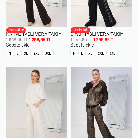
-21% İNDİRİM
-21% İNDİRİM
KAHVE TAŞLI VERA TAKIM
SIYAH TAŞLI VERA TAKIM
1.649,95
TL
1.299,95
TL
1.649,95
TL
1.299,95
TL
Sepete ekle
Sepete ekle
M
L
XL
2XL
3XL
M
L
XL
2XL
3XL