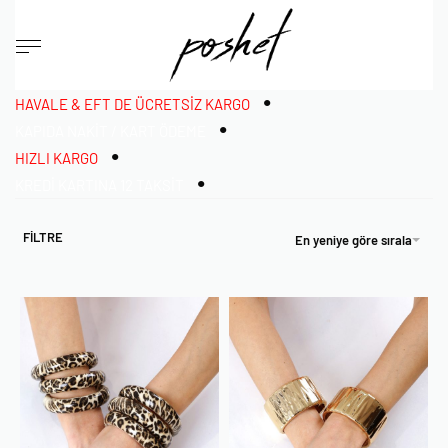
•
HAVALE & EFT DE ÜCRETSİZ KARGO
•
KAPIDA NAKİT / KART ÖDEME
•
HIZLI KARGO
•
KREDİ KARTINA 12 TAKSİT
FİLTRE
En yeniye göre sırala