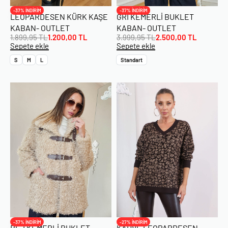
-37% İNDİRİM
-37% İNDİRİM
LEOPARDESEN KÜRK KAŞE
GRI KEMERLI BUKLET
KABAN- OUTLET
KABAN- OUTLET
1.899,95
TL
1.200,00
TL
3.999,95
TL
2.500,00
TL
Sepete ekle
Sepete ekle
S
M
L
Standart
-37% İNDİRİM
-27% İNDİRİM
BEJ KEMERLI BUKLET
KAHVE LEOPARDESEN