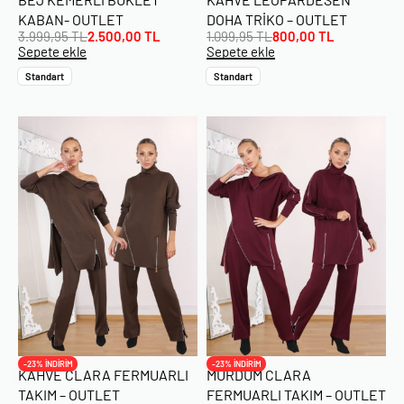
KABAN- OUTLET
DOHA TRIKO – OUTLET
3.999,95
TL
2.500,00
TL
1.099,95
TL
800,00
TL
Sepete ekle
Sepete ekle
Standart
Standart
-23% İNDİRİM
-23% İNDİRİM
KAHVE CLARA FERMUARLI
MÜRDÜM CLARA
TAKIM – OUTLET
FERMUARLI TAKIM – OUTLET