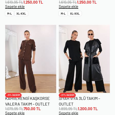
1.619,95
TL
1.250,00
TL
1.619,95
TL
1.250,00
TL
Sepete ekle
Sepete ekle
M-L
XL-XXL
M-L
XL-XXL
-31% İNDİRİM
-37% İNDİRİM
KAHVERENGI KAŞKORSE
SIYAH VIYA 3LÜ TAKIM –
VALERA TAKIM – OUTLET
OUTLET
1.079,95
TL
750,00
TL
1.899,95
TL
1.200,00
TL
Sepete ekle
Sepete ekle