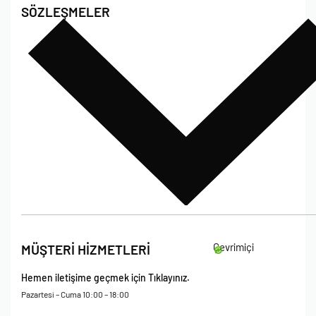
SÖZLEŞMELER
Poshet Blog
Sıkça Sorulan Sorular
Bize Ulaşın
Çevrimiçi
MÜŞTERİ HİZMETLERİ
Hemen iletişime geçmek için Tıklayınız.
Pazartesi – Cuma 10:00 – 18:00