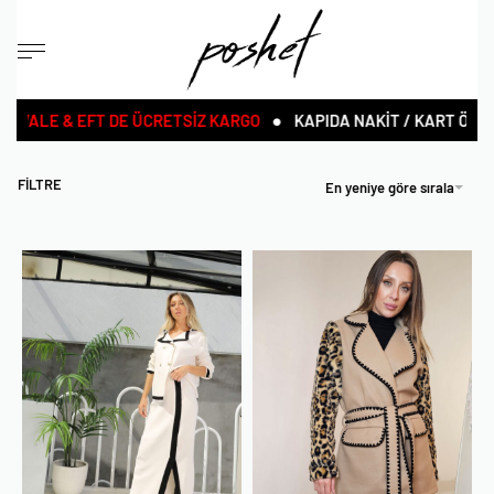
•
HAVALE & EFT DE ÜCRETSİZ KARGO
KAPIDA NAKİT / KART ÖDE
FİLTRE
En yeniye göre sırala