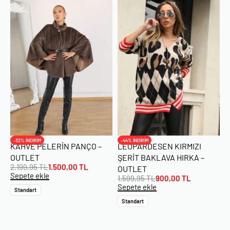
-32% İNDİRİM
-44% İNDİRİM
KAHVE PELERIN PANÇO –
LEOPARDESEN KIRMIZI
OUTLET
ŞERIT BAKLAVA HIRKA –
2.199,95
TL
1.500,00
TL
OUTLET
Sepete ekle
1.599,95
TL
900,00
TL
Sepete ekle
Standart
Standart