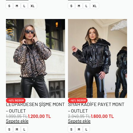
S
M
L
XL
S
M
L
XL
-40% İNDİRİM
-46% İNDİRİM
LEOPARDESEN ŞIŞME MONT
SIYAH KADIFE PAYET MONT
– OUTLET
– OUTLET
1.999,95
TL
1.200,00
TL
2.949,95
TL
1.600,00
TL
Sepete ekle
Sepete ekle
S
M
L
S
M
L