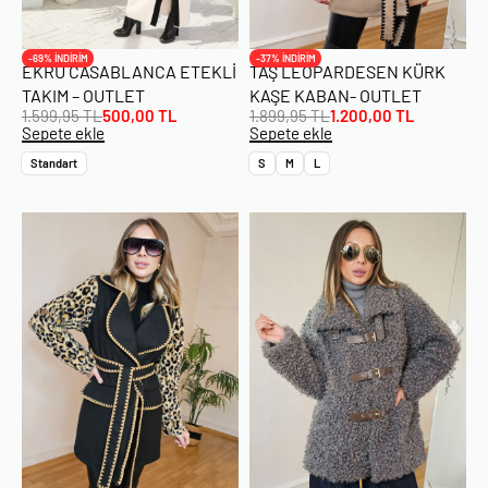
-69% İNDİRİM
-37% İNDİRİM
EKRU CASABLANCA ETEKLI
TAŞ LEOPARDESEN KÜRK
TAKIM – OUTLET
KAŞE KABAN- OUTLET
1.599,95
TL
500,00
TL
1.899,95
TL
1.200,00
TL
Sepete ekle
Sepete ekle
Standart
S
M
L