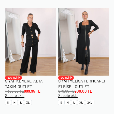
-26% İNDİRİM
-8% İNDİRİM
SIYAH KEMERLI ALYA
SIYAH MELISA FERMUARLI
TAKIM-OUTLET
ELBISE – OUTLET
1.359,95
TL
999,95
TL
979,95
TL
900,00
TL
Sepete ekle
Sepete ekle
S
M
L
XL
S
M
L
XL
2XL