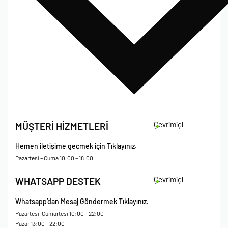
İade Koşulları
Çevrimiçi
MÜŞTERİ HİZMETLERİ
Çerez Politikası
Kişisel Verileri Koruma – Çerez ve Ticari İletişim Açık Rıza Metni
Hemen iletişime geçmek için Tıklayınız.
Mesafeli Satış Sözleşmesi
Pazartesi – Cuma 10:00 – 18:00
Çevrimiçi
WHATSAPP DESTEK
Whatsapp’dan Mesaj Göndermek Tıklayınız.
Pazartesi-Cumartesi 10:00 – 22:00
Pazar 13:00 – 22:00