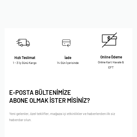
Online Ödeme
Hızlı Teslimat
İade
Online Kart Havale &
1 - 3 İş Günü Kargo
14 Gün İçerisinde
EFT
E-POSTA BÜLTENİMİZE
ABONE OLMAK İSTER MİSİNİZ?
Yeni gelenler, özel teklifler, mağaza içi etkinlikler ve haberlerden ilk siz
haberdar olun.