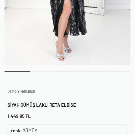
ÜST GIYIM
›
ELBISE
SIYAH GÜMÜŞ LAKLI RETA ELBISE
1.449,95
TL
renk
:
GÜMÜŞ