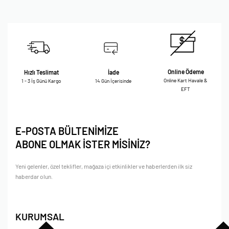
Online Ödeme
Hızlı Teslimat
İade
Online Kart Havale &
1 - 3 İş Günü Kargo
14 Gün İçerisinde
EFT
E-POSTA BÜLTENİMİZE
ABONE OLMAK İSTER MİSİNİZ?
Yeni gelenler, özel teklifler, mağaza içi etkinlikler ve haberlerden ilk siz
haberdar olun.
KURUMSAL