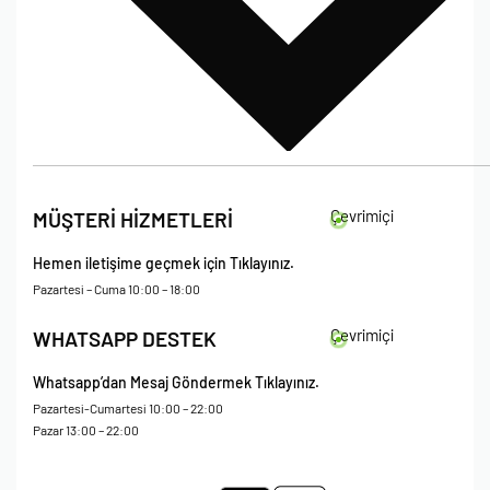
İade Koşulları
Çevrimiçi
MÜŞTERİ HİZMETLERİ
Çerez Politikası
Kişisel Verileri Koruma – Çerez ve Ticari İletişim Açık Rıza Metni
Hemen iletişime geçmek için Tıklayınız.
Mesafeli Satış Sözleşmesi
Pazartesi – Cuma 10:00 – 18:00
Çevrimiçi
WHATSAPP DESTEK
Whatsapp’dan Mesaj Göndermek Tıklayınız.
Pazartesi-Cumartesi 10:00 – 22:00
Pazar 13:00 – 22:00