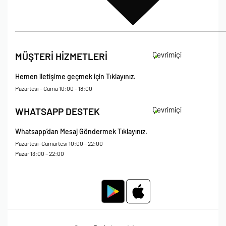
İade Koşulları
Çevrimiçi
MÜŞTERİ HİZMETLERİ
Çerez Politikası
Kişisel Verileri Koruma – Çerez ve Ticari İletişim Açık Rıza Metni
Hemen iletişime geçmek için Tıklayınız.
Mesafeli Satış Sözleşmesi
Pazartesi – Cuma 10:00 – 18:00
Çevrimiçi
WHATSAPP DESTEK
Whatsapp’dan Mesaj Göndermek Tıklayınız.
Pazartesi-Cumartesi 10:00 – 22:00
Pazar 13:00 – 22:00