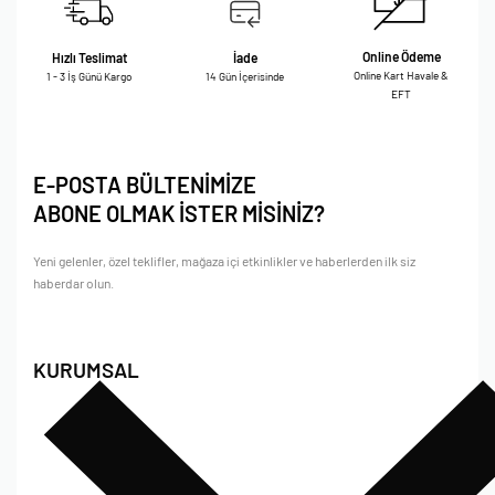
Online Ödeme
Hızlı Teslimat
İade
Online Kart Havale &
1 - 3 İş Günü Kargo
14 Gün İçerisinde
EFT
E-POSTA BÜLTENİMİZE
ABONE OLMAK İSTER MİSİNİZ?
Yeni gelenler, özel teklifler, mağaza içi etkinlikler ve haberlerden ilk siz
haberdar olun.
KURUMSAL