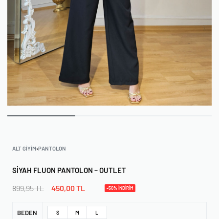
ALT GIYIM
›
PANTOLON
SIYAH FLUON PANTOLON – OUTLET
899,95
TL
450,00
TL
-50% İNDİRİM
BEDEN
S
M
L