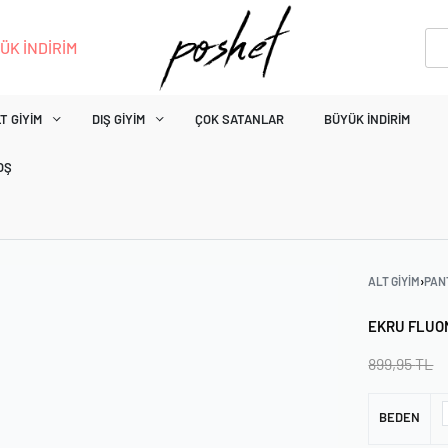
ÜK İNDİRİM
T GIYIM
DIŞ GIYIM
ÇOK SATANLAR
BÜYÜK İNDIRIM
OŞ
ALT GIYIM
›
PAN
EKRU FLUO
899,95
TL
BEDEN