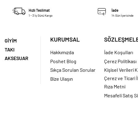
Hızlı Teslimat
İade
1 - 3 İş Günü Kargo
14 Gün İçerisinde
KURUMSAL
SÖZLEŞMEL
GİYİM
TAKI
Hakkımızda
İade Koşulları
AKSESUAR
Poshet Blog
Çerez Politikası
Sıkça Sorulan Sorular
Kişisel Verileri
Çerez ve Ticari İ
Bize Ulaşın
Rıza Metni
Mesafeli Satış 