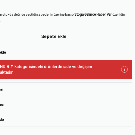
en stokda değilse seçtiğiniz bedenin üzerine basıp
Stoğa Gelince Haber Ver
özelliğini
.
Sepete Ekle
ekle
NDİRİM kategorisindeki ürünlerde iade ve değişim
i
ktadır.
ri
ası
ade