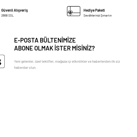
Güvenli Alışveriş
Hediye Paketi
266B SSL
Sevdiklerinizi Şımartın
E-POSTA BÜLTENİMİZE
ABONE OLMAK İSTER MİSİNİZ?
Yeni gelenler, özel teklifler, mağaza içi etkinlikler ve haberlerden ilk siz
haberdar olun.