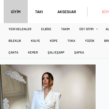
BÜY
GİYİM
TAKI
AKSESUAR
YENI GELENLER
ELBISE
TAKIM
ÜST GIYIM
AL
BILEKLIK
KOLYE
KÜPE
TOKA
YÜZÜK
BR
ÇANTA
KEMER
ŞAL/EŞARP
ŞAPKA