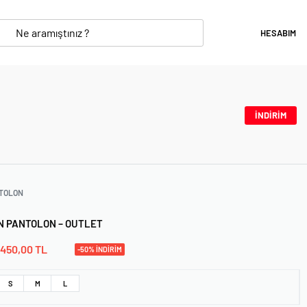
HESABIM
İNDİRİM
TOLON
N PANTOLON – OUTLET
450,00
TL
-50% İNDİRİM
S
M
L