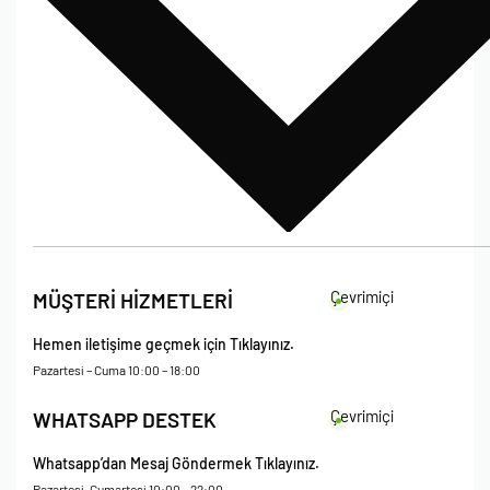
İade Koşulları
Çevrimiçi
MÜŞTERİ HİZMETLERİ
Çerez Politikası
Kişisel Verileri Koruma – Çerez ve Ticari İletişim Açık Rıza Metni
Hemen iletişime geçmek için Tıklayınız.
Mesafeli Satış Sözleşmesi
Pazartesi – Cuma 10:00 – 18:00
Çevrimiçi
WHATSAPP DESTEK
Whatsapp’dan Mesaj Göndermek Tıklayınız.
Pazartesi-Cumartesi 10:00 – 22:00