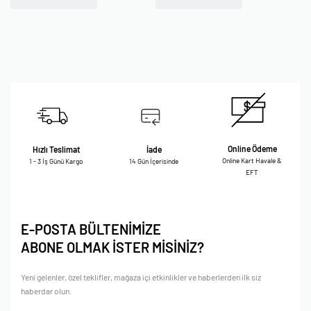
Online Ödeme
Hızlı Teslimat
İade
Online Kart Havale &
1 - 3 İş Günü Kargo
14 Gün İçerisinde
EFT
E-POSTA BÜLTENİMİZE
ABONE OLMAK İSTER MİSİNİZ?
Yeni gelenler, özel teklifler, mağaza içi etkinlikler ve haberlerden ilk siz
haberdar olun.