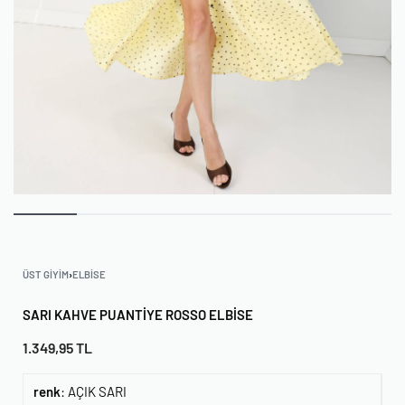
ÜST GIYIM
›
ELBISE
SARI KAHVE PUANTIYE ROSSO ELBISE
1.349,95
TL
renk
:
AÇIK SARI