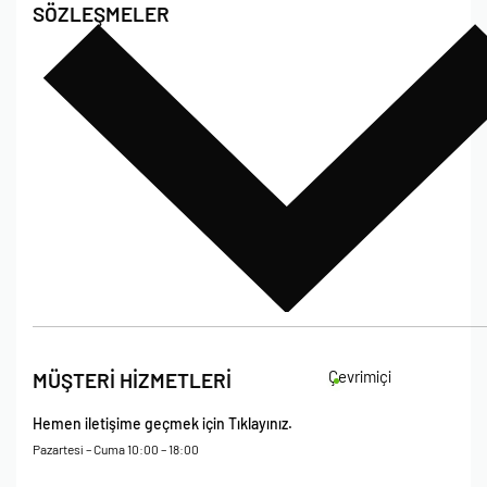
SÖZLEŞMELER
Poshet Blog
Sıkça Sorulan Sorular
Bize Ulaşın
İade Koşulları
Çevrimiçi
MÜŞTERİ HİZMETLERİ
Çerez Politikası
Kişisel Verileri Koruma – Çerez ve Ticari İletişim Açık Rıza Metni
Hemen iletişime geçmek için Tıklayınız.
Mesafeli Satış Sözleşmesi
Pazartesi – Cuma 10:00 – 18:00