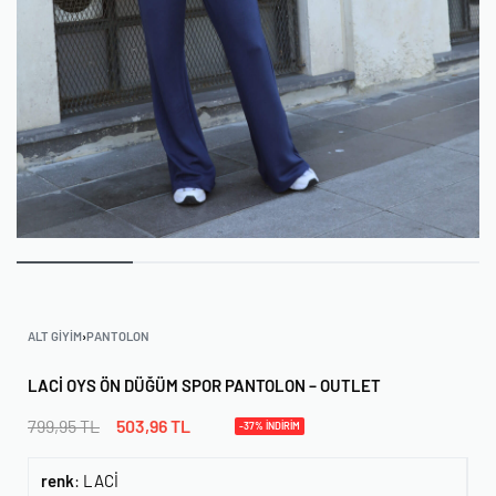
ALT GIYIM
›
PANTOLON
LACI OYS ÖN DÜĞÜM SPOR PANTOLON – OUTLET
799,95
TL
503,96
TL
-37% İNDİRİM
renk
:
LACİ