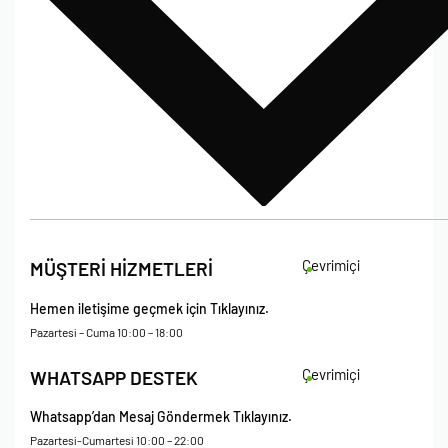
İade Koşulları
Çevrimiçi
MÜŞTERİ HİZMETLERİ
Çerez Politikası
Kişisel Verileri Koruma – Çerez ve Ticari İletişim Açık Rıza Metni
Hemen iletişime geçmek için Tıklayınız.
Mesafeli Satış Sözleşmesi
Pazartesi – Cuma 10:00 – 18:00
Çevrimiçi
WHATSAPP DESTEK
Whatsapp’dan Mesaj Göndermek Tıklayınız.
Pazartesi-Cumartesi 10:00 – 22:00