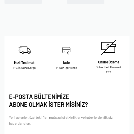
Online Ödeme
Hızlı Teslimat
İade
Online Kart Havale &
1 - 3 İş Günü Kargo
14 Gün İçerisinde
EFT
E-POSTA BÜLTENİMİZE
ABONE OLMAK İSTER MİSİNİZ?
Yeni gelenler, özel teklifler, mağaza içi etkinlikler ve haberlerden ilk siz
haberdar olun.