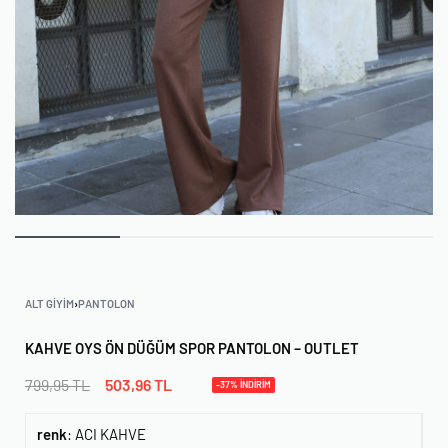
ALT GIYIM
›
PANTOLON
KAHVE OYS ÖN DÜĞÜM SPOR PANTOLON – OUTLET
799,95
TL
503,96
TL
-37% İNDİRİM
renk
:
ACI KAHVE