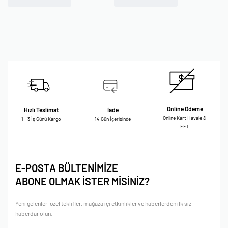
Online Ödeme
Hızlı Teslimat
İade
Online Kart Havale &
1 - 3 İş Günü Kargo
14 Gün İçerisinde
EFT
E-POSTA BÜLTENİMİZE
ABONE OLMAK İSTER MİSİNİZ?
Yeni gelenler, özel teklifler, mağaza içi etkinlikler ve haberlerden ilk siz
haberdar olun.