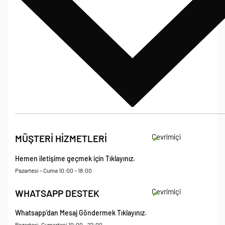
Bize Ulaşın
İade Koşulları
Çevrimiçi
MÜŞTERİ HİZMETLERİ
Çerez Politikası
Kişisel Verileri Koruma – Çerez ve Ticari İletişim Açık Rıza Metni
Hemen iletişime geçmek için Tıklayınız.
Mesafeli Satış Sözleşmesi
Pazartesi – Cuma 10:00 – 18:00
Çevrimiçi
WHATSAPP DESTEK
Whatsapp’dan Mesaj Göndermek Tıklayınız.
Pazartesi-Cumartesi 10:00 – 22:00