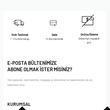
Online Ödeme
Hızlı Teslimat
İade
Online Kart Havale &
1 - 3 İş Günü Kargo
14 Gün İçerisinde
EFT
E-POSTA BÜLTENİMİZE
ABONE OLMAK İSTER MİSİNİZ?
Yeni gelenler, özel teklifler, mağaza içi etkinlikler ve haberlerden ilk siz
haberdar olun.
KURUMSAL