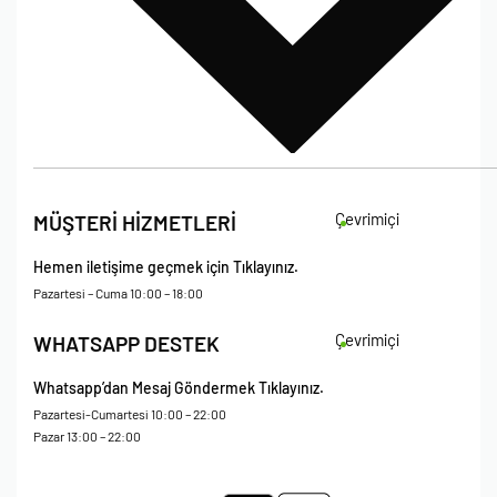
İade Koşulları
Çevrimiçi
MÜŞTERİ HİZMETLERİ
Çerez Politikası
Kişisel Verileri Koruma – Çerez ve Ticari İletişim Açık Rıza Metni
Hemen iletişime geçmek için Tıklayınız.
Mesafeli Satış Sözleşmesi
Pazartesi – Cuma 10:00 – 18:00
Çevrimiçi
WHATSAPP DESTEK
Whatsapp’dan Mesaj Göndermek Tıklayınız.
Pazartesi-Cumartesi 10:00 – 22:00
Pazar 13:00 – 22:00