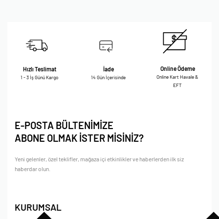
Online Ödeme
Hızlı Teslimat
İade
Online Kart Havale &
1 - 3 İş Günü Kargo
14 Gün İçerisinde
EFT
E-POSTA BÜLTENİMİZE
ABONE OLMAK İSTER MİSİNİZ?
Yeni gelenler, özel teklifler, mağaza içi etkinlikler ve haberlerden ilk siz
haberdar olun.
KURUMSAL