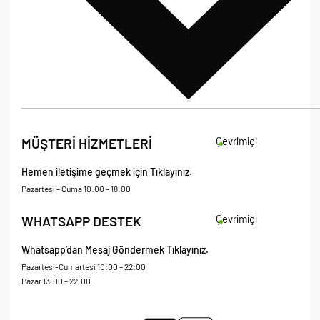
İade Koşulları
Çevrimiçi
MÜŞTERİ HİZMETLERİ
Çerez Politikası
Kişisel Verileri Koruma – Çerez ve Ticari İletişim Açık Rıza Metni
Hemen iletişime geçmek için Tıklayınız.
Mesafeli Satış Sözleşmesi
Pazartesi – Cuma 10:00 – 18:00
Çevrimiçi
WHATSAPP DESTEK
Whatsapp’dan Mesaj Göndermek Tıklayınız.
Pazartesi-Cumartesi 10:00 – 22:00
Pazar 13:00 – 22:00