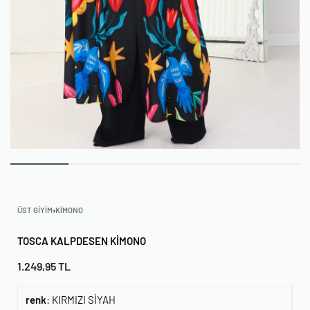
ÜST GIYIM
›
KIMONO
TOSCA KALPDESEN KIMONO
1.249,95
TL
renk
:
KIRMIZI SİYAH