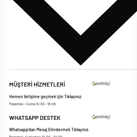
Bize Ulaşın
İade Koşulları
Çevrimiçi
MÜŞTERİ HİZMETLERİ
Çerez Politikası
Kişisel Verileri Koruma – Çerez ve Ticari İletişim Açık Rıza Metni
Hemen iletişime geçmek için Tıklayınız.
Mesafeli Satış Sözleşmesi
Pazartesi – Cuma 10:00 – 18:00
Çevrimiçi
WHATSAPP DESTEK
Whatsapp’dan Mesaj Göndermek Tıklayınız.
Pazartesi-Cumartesi 10:00 – 22:00