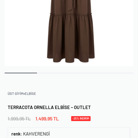
ÜST GIYIM
›
ELBISE
TERRACOTA ORNELLA ELBISE – OUTLET
1.999,95
TL
1.499,95
TL
-25% İNDİRİM
renk
:
KAHVERENGİ