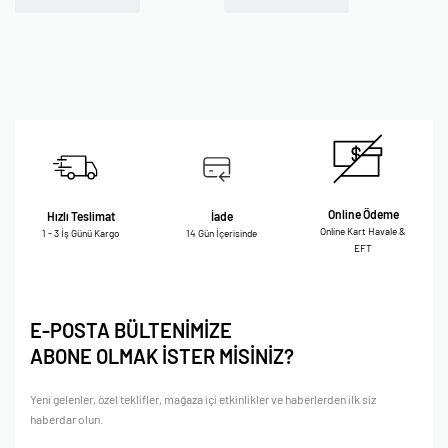
Online Ödeme
Hızlı Teslimat
İade
Online Kart Havale &
1 - 3 İş Günü Kargo
14 Gün İçerisinde
EFT
E-POSTA BÜLTENİMİZE
ABONE OLMAK İSTER MİSİNİZ?
Yeni gelenler, özel teklifler, mağaza içi etkinlikler ve haberlerden ilk siz
haberdar olun.