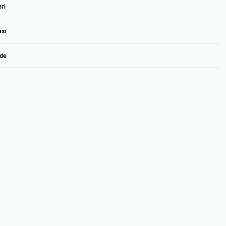
ri
ası
ade