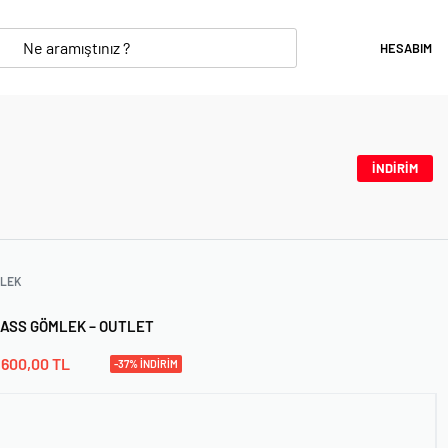
HESABIM
İNDİRİM
LEK
MASS GÖMLEK – OUTLET
600,00
TL
-37% İNDİRİM