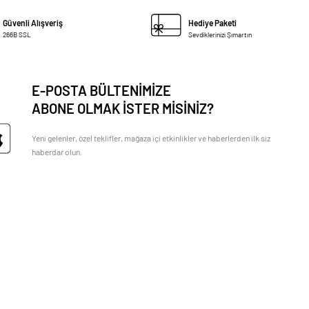
Güvenli Alışveriş
Hediye Paketi
266B SSL
Sevdiklerinizi Şımartın
E-POSTA BÜLTENİMİZE
ABONE OLMAK İSTER MİSİNİZ?
Yeni gelenler, özel teklifler, mağaza içi etkinlikler ve haberlerden ilk siz
haberdar olun.