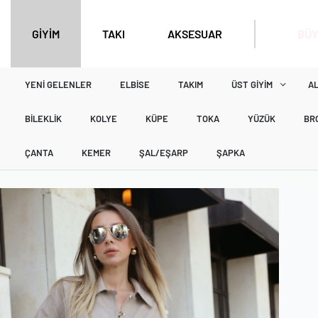
BÜY
GİYİM
TAKI
AKSESUAR
YENI GELENLER
ELBISE
TAKIM
ÜST GIYIM
AL
BILEKLIK
KOLYE
KÜPE
TOKA
YÜZÜK
BR
ÇANTA
KEMER
ŞAL/EŞARP
ŞAPKA