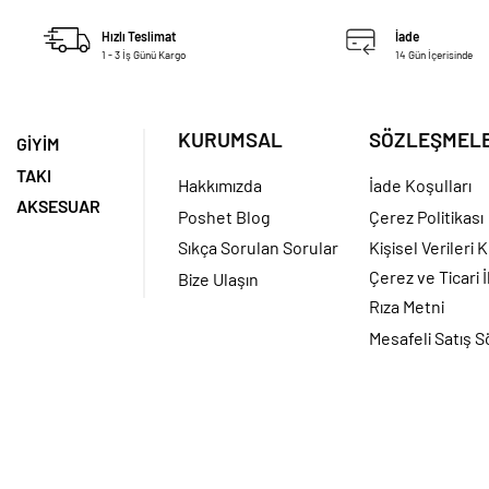
Hızlı Teslimat
İade
1 - 3 İş Günü Kargo
14 Gün İçerisinde
KURUMSAL
SÖZLEŞMEL
GİYİM
TAKI
Hakkımızda
İade Koşulları
AKSESUAR
Poshet Blog
Çerez Politikası
Sıkça Sorulan Sorular
Kişisel Verileri
Çerez ve Ticari İ
Bize Ulaşın
Rıza Metni
Mesafeli Satış 