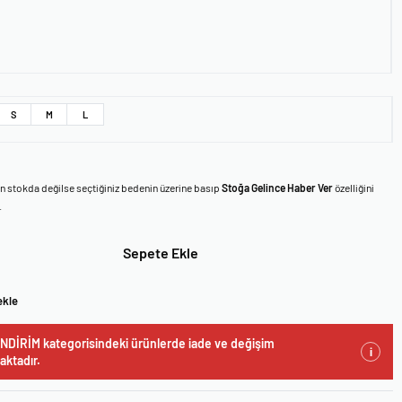
S
M
L
en stokda değilse seçtiğiniz bedenin üzerine basıp
Stoğa Gelince Haber Ver
özelliğini
.
Sepete Ekle
ekle
NDİRİM kategorisindeki ürünlerde iade ve değişim
i
ktadır.