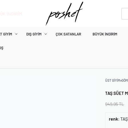
ÜK İNDİRİM
T GIYIM
DIŞ GIYIM
ÇOK SATANLAR
BÜYÜK İNDIRIM
OŞ
ÜST GIYIM
›
GÖM
TAŞ SÜET 
949,95
TL
renk
:
TAŞ