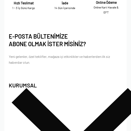
Online Ödeme
Hızlı Teslimat
İade
Online Kart Havale &
1 - 3 İş Günü Kargo
14 Gün İçerisinde
EFT
E-POSTA BÜLTENİMİZE
ABONE OLMAK İSTER MİSİNİZ?
Yeni gelenler, özel teklifler, mağaza içi etkinlikler ve haberlerden ilk siz
haberdar olun.
KURUMSAL