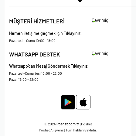
İade Koşulları
Çevrimiçi
MÜŞTERİ HİZMETLERİ
Çerez Politikası
Kişisel Verileri Koruma – Çerez ve Ticari İletişim Açık Rıza Metni
Hemen iletişime geçmek için Tıklayınız.
Mesafeli Satış Sözleşmesi
Pazartesi – Cuma 10:00 – 18:00
Çevrimiçi
WHATSAPP DESTEK
Whatsapp’dan Mesaj Göndermek Tıklayınız.
Pazartesi-Cumartesi 10:00 – 22:00
Pazar 13:00 – 22:00
© 2024
Poshet.com.tr
| Poshet
Poshet Alışveriş | Tüm Hakları Saklıdır.