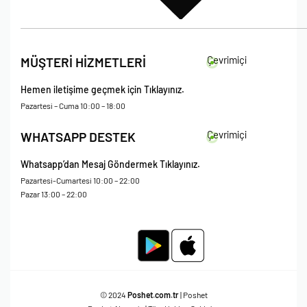
İade Koşulları
Çevrimiçi
MÜŞTERİ HİZMETLERİ
Çerez Politikası
Kişisel Verileri Koruma – Çerez ve Ticari İletişim Açık Rıza Metni
Hemen iletişime geçmek için Tıklayınız.
Mesafeli Satış Sözleşmesi
Pazartesi – Cuma 10:00 – 18:00
Çevrimiçi
WHATSAPP DESTEK
Whatsapp’dan Mesaj Göndermek Tıklayınız.
Pazartesi-Cumartesi 10:00 – 22:00
Pazar 13:00 – 22:00
© 2024
Poshet.com.tr
| Poshet