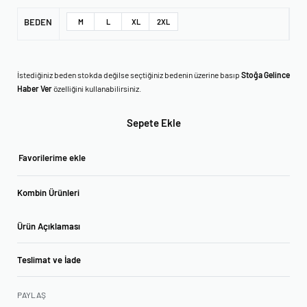
BEDEN
M
L
XL
2XL
İstediğiniz beden stokda değilse seçtiğiniz bedenin üzerine basıp
Stoğa Gelince
Haber Ver
özelliğini kullanabilirsiniz.
Sepete Ekle
Favorilerime ekle
Kombin Ürünleri
Ürün Açıklaması
Teslimat ve İade
PAYLAŞ