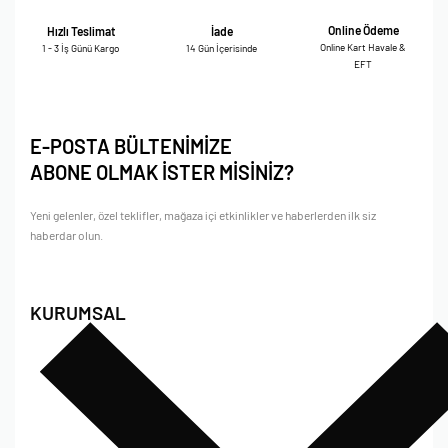
Online Ödeme
Hızlı Teslimat
İade
Online Kart Havale &
1 - 3 İş Günü Kargo
14 Gün İçerisinde
EFT
E-POSTA BÜLTENİMİZE
ABONE OLMAK İSTER MİSİNİZ?
Yeni gelenler, özel teklifler, mağaza içi etkinlikler ve haberlerden ilk siz
haberdar olun.
KURUMSAL