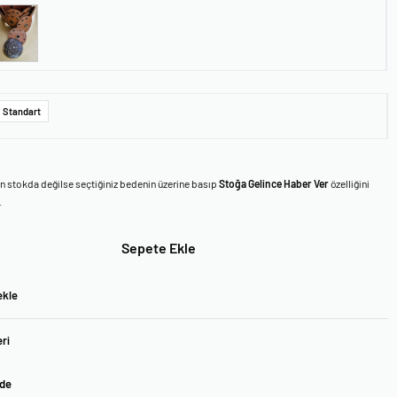
Standart
en stokda değilse seçtiğiniz bedenin üzerine basıp
Stoğa Gelince Haber Ver
özelliğini
.
Sepete Ekle
ekle
ri
ade