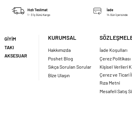
Hızlı Teslimat
İade
1 - 3 İş Günü Kargo
14 Gün İçerisinde
KURUMSAL
SÖZLEŞMEL
GİYİM
TAKI
Hakkımızda
İade Koşulları
AKSESUAR
Poshet Blog
Çerez Politikası
Sıkça Sorulan Sorular
Kişisel Verileri
Çerez ve Ticari İ
Bize Ulaşın
Rıza Metni
Mesafeli Satış 