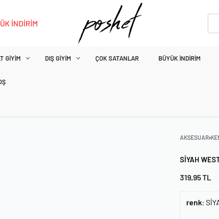
ÜK İNDİRİM
T GIYIM
DIŞ GIYIM
ÇOK SATANLAR
BÜYÜK İNDIRIM
OŞ
AKSESUAR
›
KE
SIYAH WES
319,95
TL
renk
:
SİY