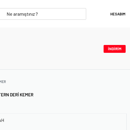
HESABIM
İNDİRİM
MER
TERN DERI KEMER
AH