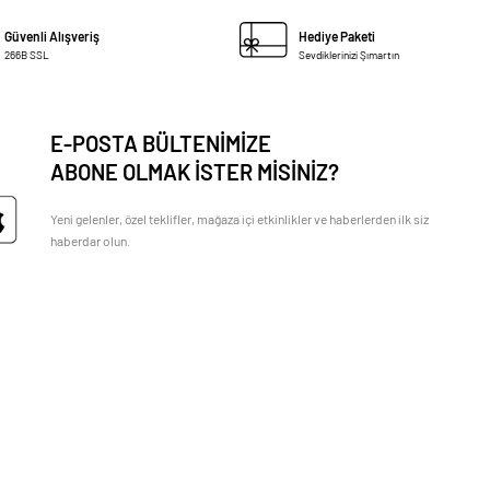
Güvenli Alışveriş
Hediye Paketi
266B SSL
Sevdiklerinizi Şımartın
E-POSTA BÜLTENİMİZE
ABONE OLMAK İSTER MİSİNİZ?
Yeni gelenler, özel teklifler, mağaza içi etkinlikler ve haberlerden ilk siz
haberdar olun.