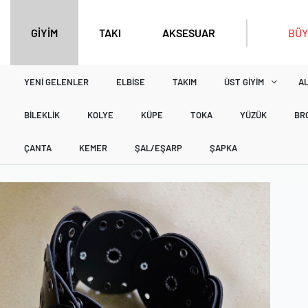
BÜY
GİYİM
TAKI
AKSESUAR
YENI GELENLER
ELBISE
TAKIM
ÜST GIYIM
AL
BILEKLIK
KOLYE
KÜPE
TOKA
YÜZÜK
BR
ÇANTA
KEMER
ŞAL/EŞARP
ŞAPKA