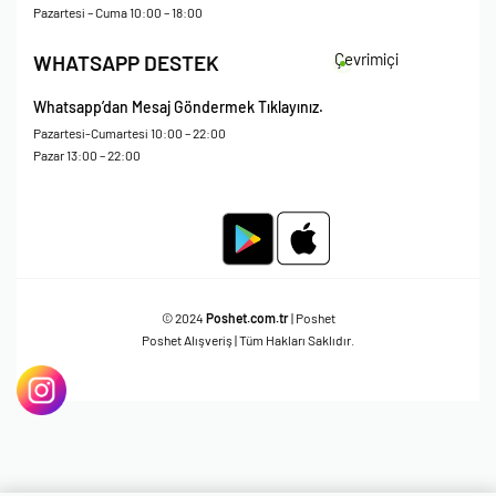
Mesafeli Satış Sözleşmesi
Pazartesi – Cuma 10:00 – 18:00
Çevrimiçi
WHATSAPP DESTEK
Whatsapp’dan Mesaj Göndermek Tıklayınız.
Pazartesi-Cumartesi 10:00 – 22:00
Pazar 13:00 – 22:00
© 2024
Poshet.com.tr
| Poshet
Poshet Alışveriş | Tüm Hakları Saklıdır.