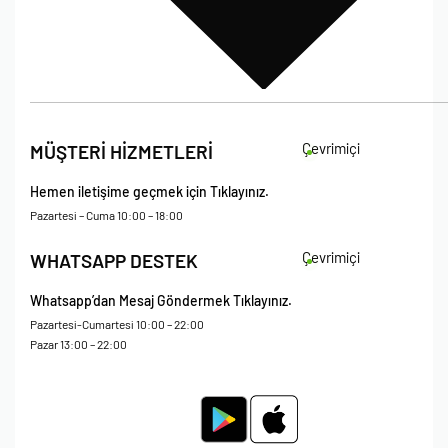
İade Koşulları
Çevrimiçi
MÜŞTERİ HİZMETLERİ
Çerez Politikası
Kişisel Verileri Koruma – Çerez ve Ticari İletişim Açık Rıza Metni
Hemen iletişime geçmek için Tıklayınız.
Mesafeli Satış Sözleşmesi
Pazartesi – Cuma 10:00 – 18:00
Çevrimiçi
WHATSAPP DESTEK
Whatsapp’dan Mesaj Göndermek Tıklayınız.
Pazartesi-Cumartesi 10:00 – 22:00
Pazar 13:00 – 22:00