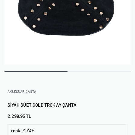
AKSESUAR
›
ÇANTA
SIYAH SÜET GOLD TROK AY ÇANTA
2.299,95
TL
renk
:
SİYAH