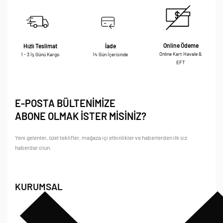
Online Ödeme
Hızlı Teslimat
İade
Online Kart Havale &
1 - 3 İş Günü Kargo
14 Gün İçerisinde
EFT
E-POSTA BÜLTENİMİZE
ABONE OLMAK İSTER MİSİNİZ?
Yeni gelenler, özel teklifler, mağaza içi etkinlikler ve haberlerden ilk siz
haberdar olun.
KURUMSAL