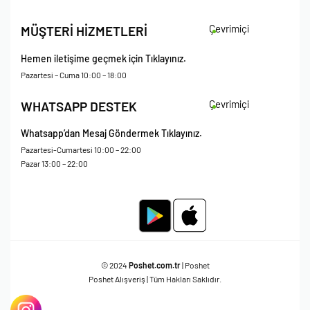
İade Koşulları
Çevrimiçi
MÜŞTERİ HİZMETLERİ
Çerez Politikası
Kişisel Verileri Koruma – Çerez ve Ticari İletişim Açık Rıza Metni
Hemen iletişime geçmek için Tıklayınız.
Mesafeli Satış Sözleşmesi
Pazartesi – Cuma 10:00 – 18:00
Çevrimiçi
WHATSAPP DESTEK
Whatsapp’dan Mesaj Göndermek Tıklayınız.
Pazartesi-Cumartesi 10:00 – 22:00
Pazar 13:00 – 22:00
© 2024
Poshet.com.tr
| Poshet
Poshet Alışveriş | Tüm Hakları Saklıdır.