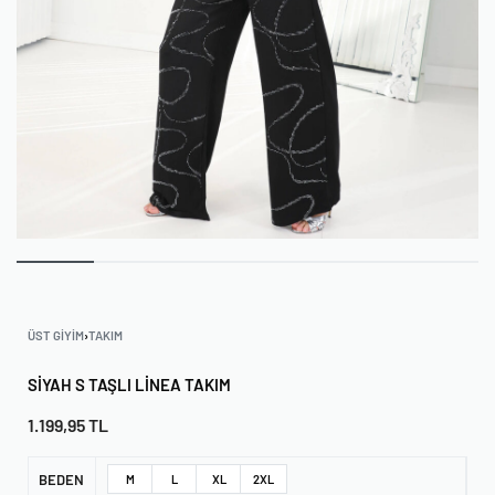
ÜST GIYIM
›
TAKIM
SIYAH S TAŞLI LINEA TAKIM
1.199,95
TL
BEDEN
M
L
XL
2XL