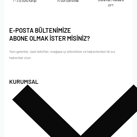
Online Kart Havale &
1 - 3 İş Günü Kargo
14 Gün İçerisinde
EFT
E-POSTA BÜLTENİMİZE
ABONE OLMAK İSTER MİSİNİZ?
Yeni gelenler, özel teklifler, mağaza içi etkinlikler ve haberlerden ilk siz
haberdar olun.
KURUMSAL