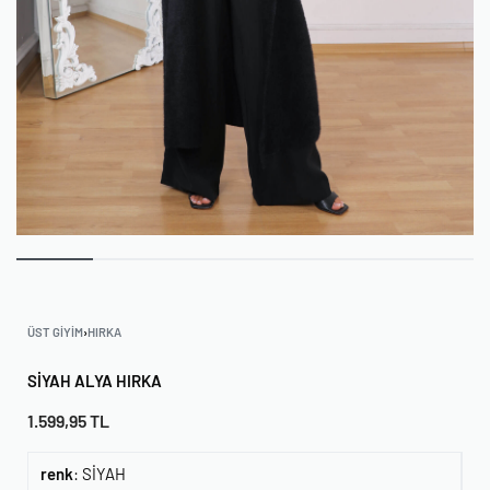
ÜST GIYIM
›
HIRKA
SIYAH ALYA HIRKA
1.599,95
TL
renk
:
SİYAH