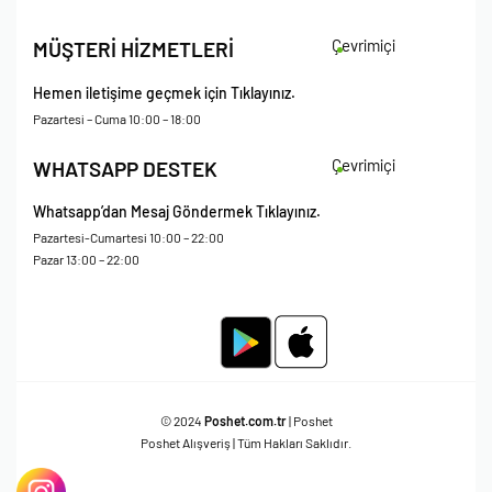
İade Koşulları
Çevrimiçi
MÜŞTERİ HİZMETLERİ
Çerez Politikası
Kişisel Verileri Koruma – Çerez ve Ticari İletişim Açık Rıza Metni
Hemen iletişime geçmek için Tıklayınız.
Mesafeli Satış Sözleşmesi
Pazartesi – Cuma 10:00 – 18:00
Çevrimiçi
WHATSAPP DESTEK
Whatsapp’dan Mesaj Göndermek Tıklayınız.
Pazartesi-Cumartesi 10:00 – 22:00
Pazar 13:00 – 22:00
© 2024
Poshet.com.tr
| Poshet
Poshet Alışveriş | Tüm Hakları Saklıdır.