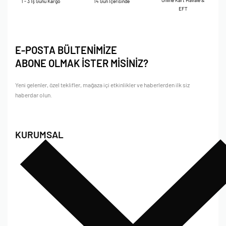
Online Kart Havale &
1 - 3 İş Günü Kargo
14 Gün İçerisinde
EFT
E-POSTA BÜLTENİMİZE
ABONE OLMAK İSTER MİSİNİZ?
Yeni gelenler, özel teklifler, mağaza içi etkinlikler ve haberlerden ilk siz
haberdar olun.
KURUMSAL