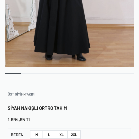
ÜST GIYIM
›
TAKIM
SIYAH NAKIŞLI ORTRO TAKIM
1.994,95
TL
BEDEN
M
L
XL
2XL