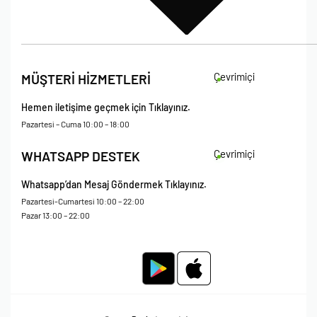
İade Koşulları
Çevrimiçi
MÜŞTERİ HİZMETLERİ
Çerez Politikası
Kişisel Verileri Koruma – Çerez ve Ticari İletişim Açık Rıza Metni
Hemen iletişime geçmek için Tıklayınız.
Mesafeli Satış Sözleşmesi
Pazartesi – Cuma 10:00 – 18:00
Çevrimiçi
WHATSAPP DESTEK
Whatsapp’dan Mesaj Göndermek Tıklayınız.
Pazartesi-Cumartesi 10:00 – 22:00
Pazar 13:00 – 22:00