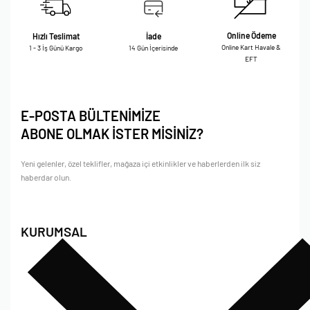
Online Ödeme
Hızlı Teslimat
İade
Online Kart Havale &
1 - 3 İş Günü Kargo
14 Gün İçerisinde
EFT
E-POSTA BÜLTENİMİZE
ABONE OLMAK İSTER MİSİNİZ?
Yeni gelenler, özel teklifler, mağaza içi etkinlikler ve haberlerden ilk siz
haberdar olun.
KURUMSAL