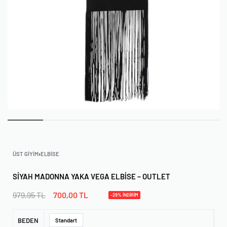
ÜST GIYIM
›
ELBISE
SIYAH MADONNA YAKA VEGA ELBISE – OUTLET
979,95
TL
700,00
TL
-29% İNDİRİM
BEDEN
Standart