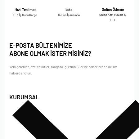
Online Ödeme
Hızlı Teslimat
İade
Online Kart Havale &
1 - 3 İş Günü Kargo
14 Gün İçerisinde
EFT
E-POSTA BÜLTENİMİZE
ABONE OLMAK İSTER MİSİNİZ?
Yeni gelenler, özel teklifler, mağaza içi etkinlikler ve haberlerden ilk siz
haberdar olun.
KURUMSAL