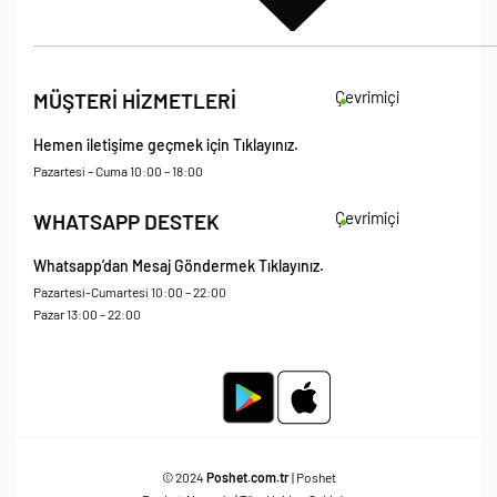
İade Koşulları
Çevrimiçi
MÜŞTERİ HİZMETLERİ
Çerez Politikası
Kişisel Verileri Koruma – Çerez ve Ticari İletişim Açık Rıza Metni
Hemen iletişime geçmek için Tıklayınız.
Mesafeli Satış Sözleşmesi
Pazartesi – Cuma 10:00 – 18:00
Çevrimiçi
WHATSAPP DESTEK
Whatsapp’dan Mesaj Göndermek Tıklayınız.
Pazartesi-Cumartesi 10:00 – 22:00
Pazar 13:00 – 22:00
© 2024
Poshet.com.tr
| Poshet