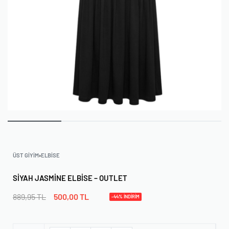
ÜST GIYIM
›
ELBISE
SIYAH JASMINE ELBISE – OUTLET
889,95
TL
500,00
TL
-44% İNDİRİM