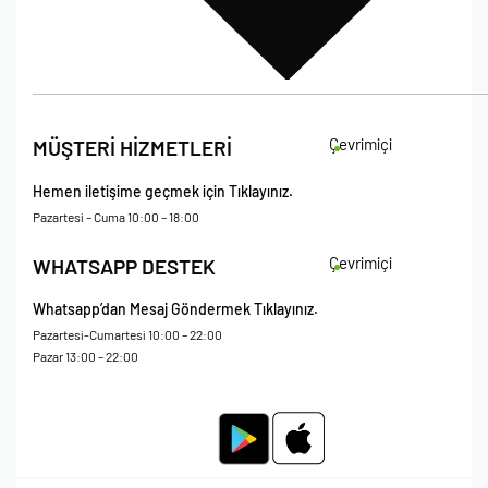
İade Koşulları
Çevrimiçi
MÜŞTERİ HİZMETLERİ
Çerez Politikası
Kişisel Verileri Koruma – Çerez ve Ticari İletişim Açık Rıza Metni
Hemen iletişime geçmek için Tıklayınız.
Mesafeli Satış Sözleşmesi
Pazartesi – Cuma 10:00 – 18:00
Çevrimiçi
WHATSAPP DESTEK
Whatsapp’dan Mesaj Göndermek Tıklayınız.
Pazartesi-Cumartesi 10:00 – 22:00
Pazar 13:00 – 22:00