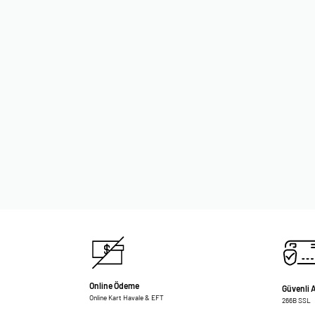
Online Ödeme
Güvenli A
Online Kart Havale & EFT
266B SSL