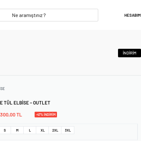
HESABIM
İNDİRİM
ISE
E TÜL ELBISE – OUTLET
300,00
TL
-47% İNDİRİM
S
M
L
XL
2XL
3XL