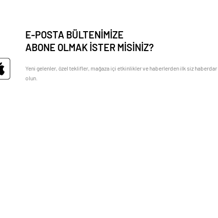
E-POSTA BÜLTENİMİZE
ABONE OLMAK İSTER MİSİNİZ?
Yeni gelenler, özel teklifler, mağaza içi etkinlikler ve haberlerden ilk siz haberdar
olun.