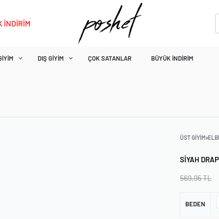
 İNDİRİM
GIYIM
DIŞ GIYIM
ÇOK SATANLAR
BÜYÜK İNDIRIM
ÜST GIYIM
›
ELB
SIYAH DRAP
569,95
TL
BEDEN