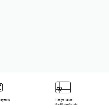
lışveriş
Hediye Paketi
Sevdiklerinizi Şımartın