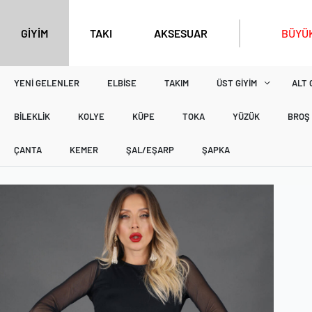
BÜYÜK
GİYİM
TAKI
AKSESUAR
YENI GELENLER
ELBISE
TAKIM
ÜST GIYIM
ALT 
BILEKLIK
KOLYE
KÜPE
TOKA
YÜZÜK
BROŞ
ÇANTA
KEMER
ŞAL/EŞARP
ŞAPKA