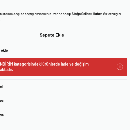
en stokda değilse seçtiğiniz bedenin üzerine basıp
Stoğa Gelince Haber Ver
özelliğini
.
Sepete Ekle
 ekle
NDİRİM kategorisindeki ürünlerde iade ve değişim
i
ktadır.
ri
ası
ade