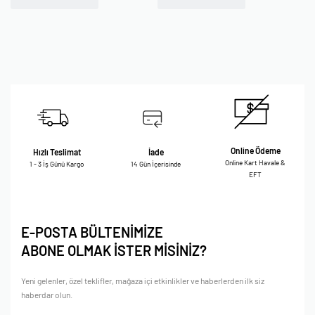
Online Ödeme
Hızlı Teslimat
İade
Online Kart Havale &
1 - 3 İş Günü Kargo
14 Gün İçerisinde
EFT
E-POSTA BÜLTENİMİZE
ABONE OLMAK İSTER MİSİNİZ?
Yeni gelenler, özel teklifler, mağaza içi etkinlikler ve haberlerden ilk siz
haberdar olun.