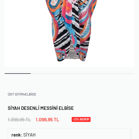
ÜST GIYIM
›
ELBISE
SIYAH DESENLI MESSINI ELBISE
1.399,95
TL
1.099,95
TL
-21% İNDİRİM
renk
:
SİYAH