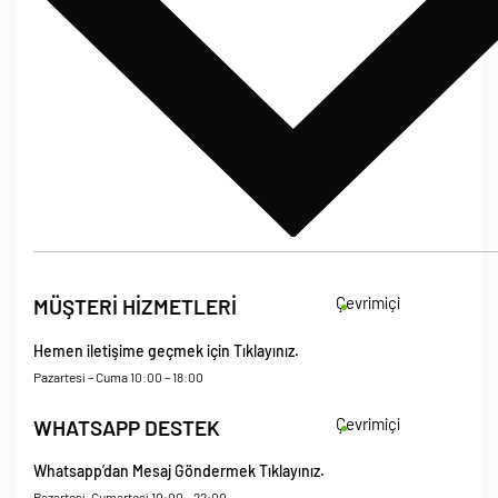
Bize Ulaşın
İade Koşulları
Çevrimiçi
MÜŞTERİ HİZMETLERİ
Çerez Politikası
Kişisel Verileri Koruma – Çerez ve Ticari İletişim Açık Rıza Metni
Hemen iletişime geçmek için Tıklayınız.
Mesafeli Satış Sözleşmesi
Pazartesi – Cuma 10:00 – 18:00
Çevrimiçi
WHATSAPP DESTEK
Whatsapp’dan Mesaj Göndermek Tıklayınız.
Pazartesi-Cumartesi 10:00 – 22:00