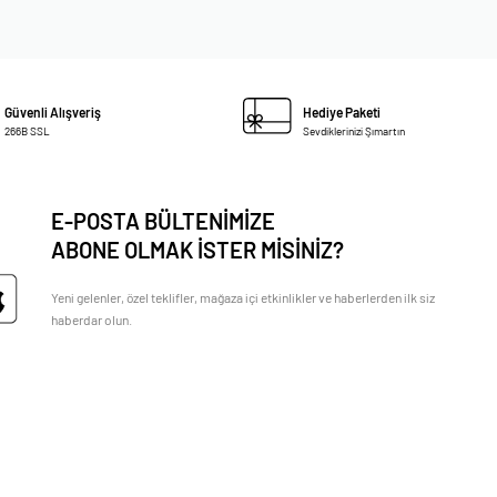
Güvenli Alışveriş
Hediye Paketi
266B SSL
Sevdiklerinizi Şımartın
E-POSTA BÜLTENİMİZE
ABONE OLMAK İSTER MİSİNİZ?
Yeni gelenler, özel teklifler, mağaza içi etkinlikler ve haberlerden ilk siz
haberdar olun.