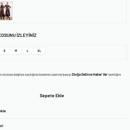
EOSUNU İZLEYİNİZ
S
M
L
XL
en stokda değilse seçtiğiniz bedenin üzerine basıp
Stoğa Gelince Haber Ver
özelliğini
.
Sepete Ekle
ekle
ri