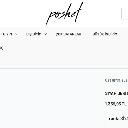
ÜK İNDİRİM
T GIYIM
DIŞ GIYIM
ÇOK SATANLAR
BÜYÜK İNDIRIM
OŞ
ÜST GIYIM
›
ELB
SIYAH DERI
1.359,95
TL
renk
:
SİY