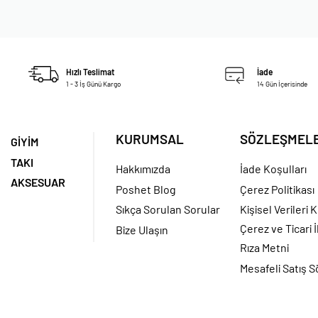
Hızlı Teslimat
İade
1 - 3 İş Günü Kargo
14 Gün İçerisinde
KURUMSAL
SÖZLEŞMEL
GİYİM
TAKI
Hakkımızda
İade Koşulları
AKSESUAR
Poshet Blog
Çerez Politikası
Sıkça Sorulan Sorular
Kişisel Verileri
Çerez ve Ticari İ
Bize Ulaşın
Rıza Metni
Mesafeli Satış 