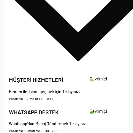
İade Koşulları
Çevrimiçi
MÜŞTERİ HİZMETLERİ
Çerez Politikası
Kişisel Verileri Koruma – Çerez ve Ticari İletişim Açık Rıza Metni
Hemen iletişime geçmek için Tıklayınız.
Mesafeli Satış Sözleşmesi
Pazartesi – Cuma 10:00 – 18:00
Çevrimiçi
WHATSAPP DESTEK
Whatsapp’dan Mesaj Göndermek Tıklayınız.
Pazartesi-Cumartesi 10:00 – 22:00