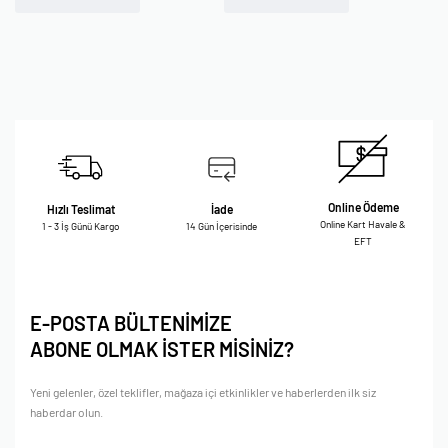
Online Ödeme
Hızlı Teslimat
İade
Online Kart Havale &
1 - 3 İş Günü Kargo
14 Gün İçerisinde
EFT
E-POSTA BÜLTENİMİZE
ABONE OLMAK İSTER MİSİNİZ?
Yeni gelenler, özel teklifler, mağaza içi etkinlikler ve haberlerden ilk siz
haberdar olun.