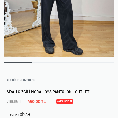
ALT GIYIM
›
PANTOLON
SIYAH ÇIZGILI MODAL OYS PANTOLON – OUTLET
799,95
TL
450,00
TL
-44% İNDİRİM
renk
:
SİYAH