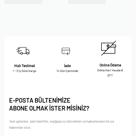
Online Ödeme
Hızlı Teslimat
İade
Online Kart Havale &
1 - 3 İş Günü Kargo
14 Gün İçerisinde
EFT
E-POSTA BÜLTENİMİZE
ABONE OLMAK İSTER MİSİNİZ?
Yeni gelenler, özel teklifler, mağaza içi etkinlikler ve haberlerden ilk siz
haberdar olun.