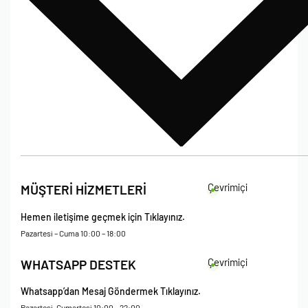
Bize Ulaşın
İade Koşulları
Çevrimiçi
MÜŞTERİ HİZMETLERİ
Çerez Politikası
Kişisel Verileri Koruma – Çerez ve Ticari İletişim Açık Rıza Metni
Hemen iletişime geçmek için Tıklayınız.
Mesafeli Satış Sözleşmesi
Pazartesi – Cuma 10:00 – 18:00
Çevrimiçi
WHATSAPP DESTEK
Whatsapp’dan Mesaj Göndermek Tıklayınız.
Pazartesi-Cumartesi 10:00 – 22:00