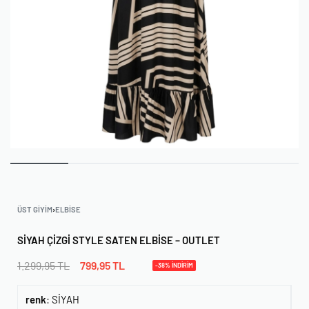
ÜST GIYIM
›
ELBISE
SIYAH ÇIZGI STYLE SATEN ELBISE – OUTLET
1.299,95
TL
799,95
TL
-38% İNDİRİM
renk
:
SİYAH