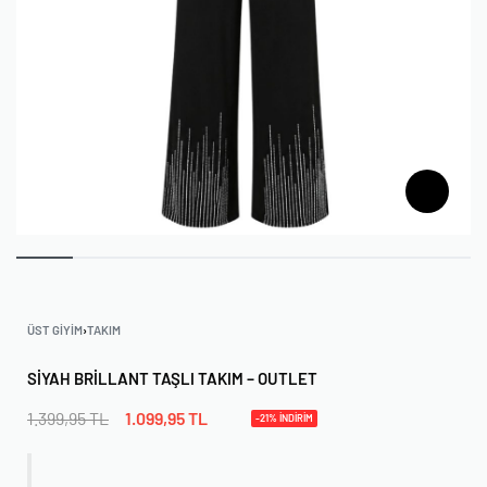
ÜST GIYIM
›
TAKIM
SIYAH BRILLANT TAŞLI TAKIM – OUTLET
1.399,95
TL
1.099,95
TL
-21% İNDİRİM