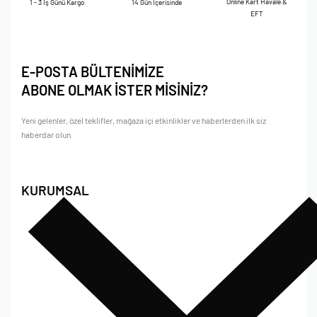
Online Kart Havale &
1 - 3 İş Günü Kargo
14 Gün İçerisinde
EFT
E-POSTA BÜLTENİMİZE
ABONE OLMAK İSTER MİSİNİZ?
Yeni gelenler, özel teklifler, mağaza içi etkinlikler ve haberlerden ilk siz
haberdar olun.
KURUMSAL