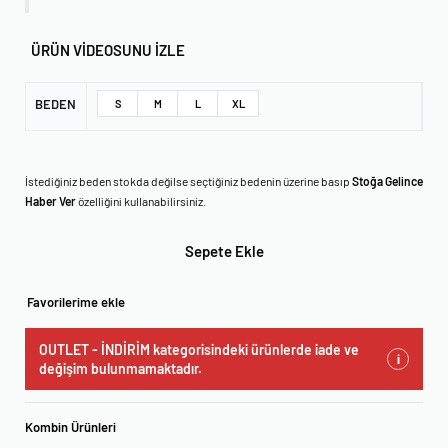
ÜRÜN VİDEOSUNU İZLE
BEDEN
S
M
L
XL
İstediğiniz beden stokda değilse seçtiğiniz bedenin üzerine basıp
Stoğa Gelince
Haber Ver
özelliğini kullanabilirsiniz.
Sepete Ekle
Favorilerime ekle
OUTLET - İNDİRİM kategorisindeki ürünlerde iade ve
i
değişim bulunmamaktadır.
Kombin Ürünleri