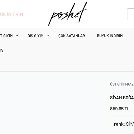
ÜK İNDİRİM
T GIYIM
DIŞ GIYIM
ÇOK SATANLAR
BÜYÜK İNDIRIM
OŞ
ÜST GIYIM
›
KAZ
SIYAH BOĞA
859,95
TL
renk
:
SİY