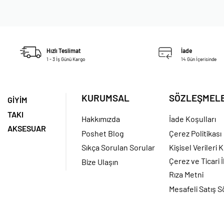
Hızlı Teslimat
İade
1 - 3 İş Günü Kargo
14 Gün İçerisinde
KURUMSAL
SÖZLEŞMEL
GİYİM
TAKI
Hakkımızda
İade Koşulları
AKSESUAR
Poshet Blog
Çerez Politikası
Sıkça Sorulan Sorular
Kişisel Verileri
Çerez ve Ticari İ
Bize Ulaşın
Rıza Metni
Mesafeli Satış 