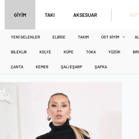
BÜY
GİYİM
TAKI
AKSESUAR
YENI GELENLER
ELBISE
TAKIM
ÜST GIYIM
AL
BILEKLIK
KOLYE
KÜPE
TOKA
YÜZÜK
BR
ÇANTA
KEMER
ŞAL/EŞARP
ŞAPKA