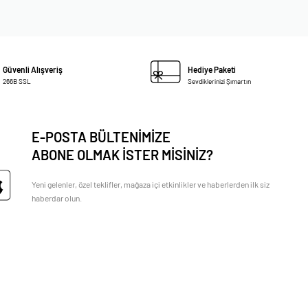
Güvenli Alışveriş
Hediye Paketi
266B SSL
Sevdiklerinizi Şımartın
E-POSTA BÜLTENİMİZE
ABONE OLMAK İSTER MİSİNİZ?
Yeni gelenler, özel teklifler, mağaza içi etkinlikler ve haberlerden ilk siz
haberdar olun.