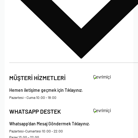
İade Koşulları
Çevrimiçi
MÜŞTERİ HİZMETLERİ
Çerez Politikası
Kişisel Verileri Koruma – Çerez ve Ticari İletişim Açık Rıza Metni
Hemen iletişime geçmek için Tıklayınız.
Mesafeli Satış Sözleşmesi
Pazartesi – Cuma 10:00 – 18:00
Çevrimiçi
WHATSAPP DESTEK
Whatsapp’dan Mesaj Göndermek Tıklayınız.
Pazartesi-Cumartesi 10:00 – 22:00
Pazar 13:00 – 22:00