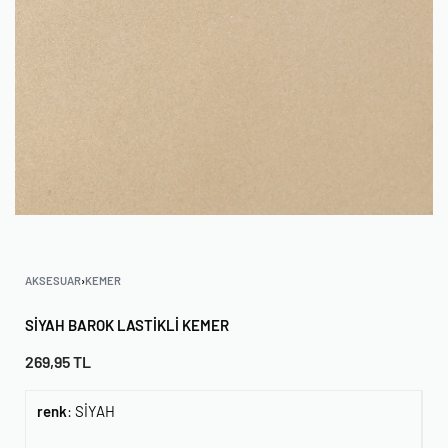
AKSESUAR
›
KEMER
SIYAH BAROK LASTIKLI KEMER
269,95
TL
renk
:
SİYAH