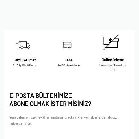
Online Ödeme
Hızlı Teslimat
İade
Online Kart Havale &
1 - 3 İş Günü Kargo
14 Gün İçerisinde
EFT
E-POSTA BÜLTENİMİZE
ABONE OLMAK İSTER MİSİNİZ?
Yeni gelenler, özel teklifler, mağaza içi etkinlikler ve haberlerden ilk siz
haberdar olun.