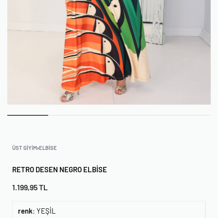
ÜST GIYIM
›
ELBISE
RETRO DESEN NEGRO ELBISE
1.199,95
TL
renk
:
YEŞİL