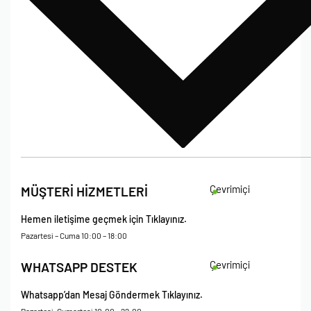
Bize Ulaşın
İade Koşulları
Çevrimiçi
MÜŞTERİ HİZMETLERİ
Çerez Politikası
Kişisel Verileri Koruma – Çerez ve Ticari İletişim Açık Rıza Metni
Hemen iletişime geçmek için Tıklayınız.
Mesafeli Satış Sözleşmesi
Pazartesi – Cuma 10:00 – 18:00
Çevrimiçi
WHATSAPP DESTEK
Whatsapp’dan Mesaj Göndermek Tıklayınız.
Pazartesi-Cumartesi 10:00 – 22:00