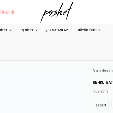
 İNDİRİM
GIYIM
DIŞ GIYIM
ÇOK SATANLAR
BÜYÜK İNDIRIM
ÜST GIYIM
›
ELB
RENKLI BAT
569,95
TL
BEDEN