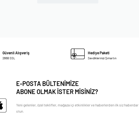
Güvenli Alışveriş
Hediye Paketi
266B SSL
Sevdiklerinizi Şımartın
E-POSTA BÜLTENİMİZE
ABONE OLMAK İSTER MİSİNİZ?
Yeni gelenler, özel teklifler, mağaza içi etkinlikler ve haberlerden ilk siz haberdar
olun.