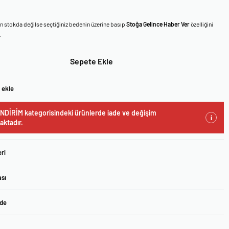
en stokda değilse seçtiğiniz bedenin üzerine basıp
Stoğa Gelince Haber Ver
özelliğini
.
Sepete Ekle
 ekle
NDİRİM kategorisindeki ürünlerde iade ve değişim
i
ktadır.
ri
ası
ade