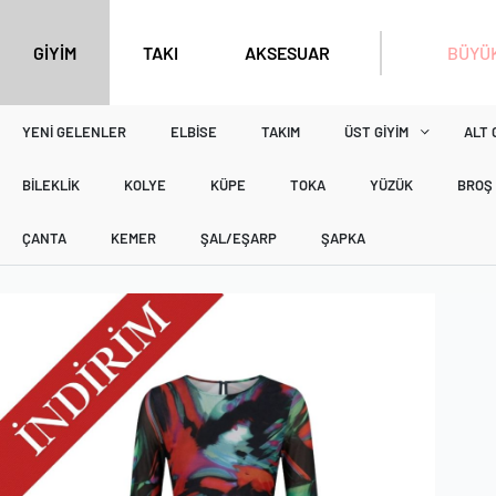
BÜYÜK
GİYİM
TAKI
AKSESUAR
YENI GELENLER
ELBISE
TAKIM
ÜST GIYIM
ALT 
BILEKLIK
KOLYE
KÜPE
TOKA
YÜZÜK
BROŞ
ÇANTA
KEMER
ŞAL/EŞARP
ŞAPKA