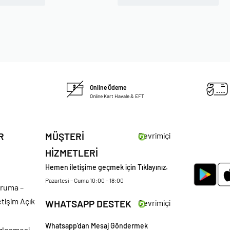
Online Ödeme
Online Kart Havale & EFT
R
MÜŞTERİ
Çevrimiçi
HİZMETLERİ
Hemen iletişime geçmek için Tıklayınız.
Pazartesi – Cuma 10:00 – 18:00
oruma –
etişim Açık
WHATSAPP DESTEK
Çevrimiçi
Whatsapp’dan Mesaj Göndermek
özleşmesi