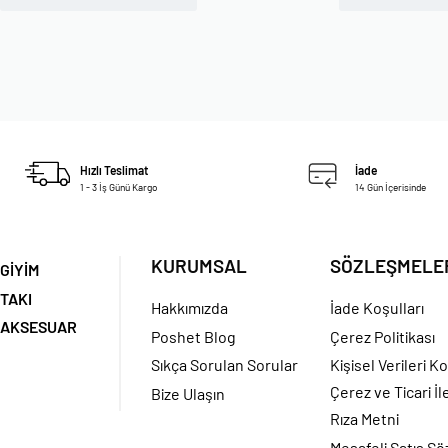
Hızlı Teslimat
İade
1 - 3 İş Günü Kargo
14 Gün İçerisinde
KURUMSAL
SÖZLEŞMELE
GİYİM
TAKI
Hakkımızda
İade Koşulları
AKSESUAR
Poshet Blog
Çerez Politikası
Sıkça Sorulan Sorular
Kişisel Verileri K
Çerez ve Ticari İl
Bize Ulaşın
Rıza Metni
Mesafeli Satış S