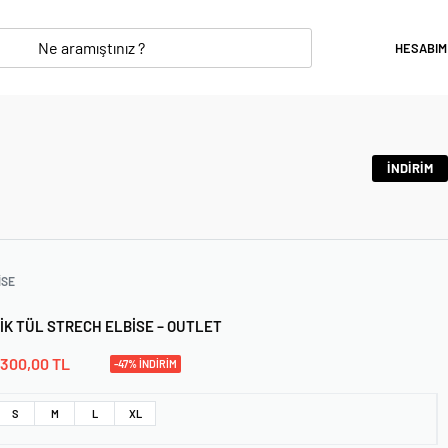
HESABIM
İNDİRİM
ISE
IK TÜL STRECH ELBISE – OUTLET
300,00
TL
-47% İNDİRİM
S
M
L
XL