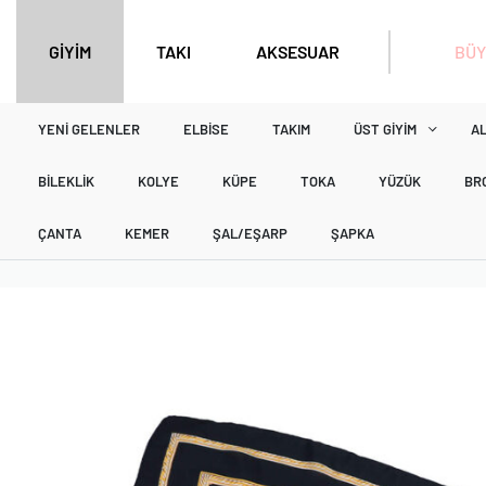
BÜY
GİYİM
TAKI
AKSESUAR
YENI GELENLER
ELBISE
TAKIM
ÜST GIYIM
AL
BILEKLIK
KOLYE
KÜPE
TOKA
YÜZÜK
BR
ÇANTA
KEMER
ŞAL/EŞARP
ŞAPKA