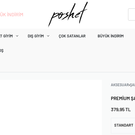
ÜK İNDİRİM
T GIYIM
DIŞ GIYIM
ÇOK SATANLAR
BÜYÜK İNDIRIM
OŞ
AKSESUAR
›
ŞA
PREMIUM Ş
379,95
TL
STANDART