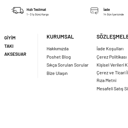
Hızlı Teslimat
İade
1 - 3 İş Günü Kargo
14 Gün İçerisinde
KURUMSAL
SÖZLEŞMEL
GİYİM
TAKI
Hakkımızda
İade Koşulları
AKSESUAR
Poshet Blog
Çerez Politikası
Sıkça Sorulan Sorular
Kişisel Verileri
Çerez ve Ticari İ
Bize Ulaşın
Rıza Metni
Mesafeli Satış 