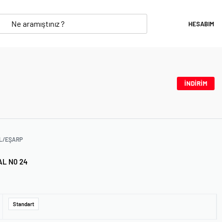
HESABIM
İNDİRİM
L/EŞARP
AL N0 24
Standart