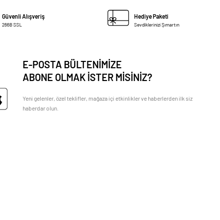
Güvenli Alışveriş
Hediye Paketi
266B SSL
Sevdiklerinizi Şımartın
E-POSTA BÜLTENİMİZE
ABONE OLMAK İSTER MİSİNİZ?
Yeni gelenler, özel teklifler, mağaza içi etkinlikler ve haberlerden ilk siz
haberdar olun.