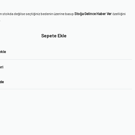
en stokda değilse seçtiğiniz bedenin üzerine basıp
Stoğa Gelince Haber Ver
özelliğini
.
Sepete Ekle
ekle
ri
ade