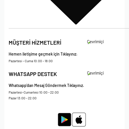
İade Koşulları
Çevrimiçi
MÜŞTERİ HİZMETLERİ
Çerez Politikası
Kişisel Verileri Koruma – Çerez ve Ticari İletişim Açık Rıza Metni
Hemen iletişime geçmek için Tıklayınız.
Mesafeli Satış Sözleşmesi
Pazartesi – Cuma 10:00 – 18:00
Çevrimiçi
WHATSAPP DESTEK
Whatsapp’dan Mesaj Göndermek Tıklayınız.
Pazartesi-Cumartesi 10:00 – 22:00
Pazar 13:00 – 22:00