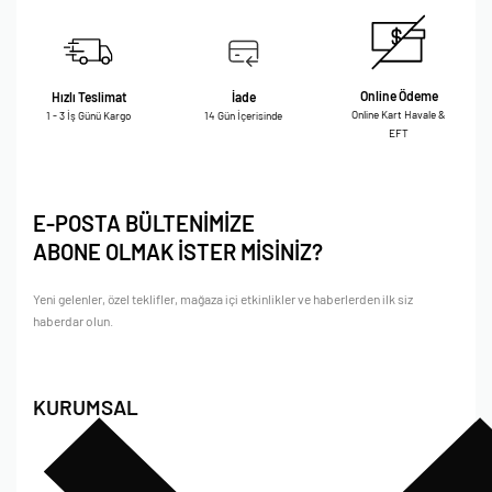
Online Ödeme
Hızlı Teslimat
İade
Online Kart Havale &
1 - 3 İş Günü Kargo
14 Gün İçerisinde
EFT
E-POSTA BÜLTENİMİZE
ABONE OLMAK İSTER MİSİNİZ?
Yeni gelenler, özel teklifler, mağaza içi etkinlikler ve haberlerden ilk siz
haberdar olun.
KURUMSAL