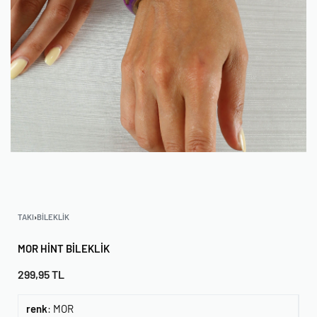
TAKI
›
BILEKLIK
MOR HINT BILEKLIK
299,95
TL
renk
:
MOR