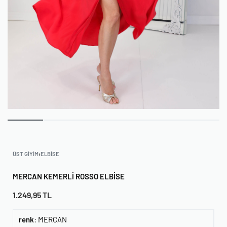
ÜST GIYIM
›
ELBISE
MERCAN KEMERLI ROSSO ELBISE
1.249,95
TL
renk
:
MERCAN