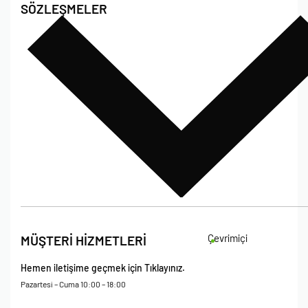
SÖZLEŞMELER
Poshet Blog
Sıkça Sorulan Sorular
Bize Ulaşın
İade Koşulları
Çevrimiçi
MÜŞTERİ HİZMETLERİ
Çerez Politikası
Kişisel Verileri Koruma – Çerez ve Ticari İletişim Açık Rıza Metni
Hemen iletişime geçmek için Tıklayınız.
Mesafeli Satış Sözleşmesi
Pazartesi – Cuma 10:00 – 18:00