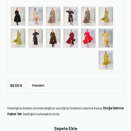
BEDEN
Standart
İstediğiniz beden stokda değilse seçtiğiniz bedenin üzerine basıp
Stoğa Gelince
Haber Ver
özelliğini kullanabilirsiniz.
Sepete Ekle