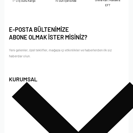
Online Kart Havale &
1 - 3 İş Günü Kargo
14 Gün İçerisinde
EFT
E-POSTA BÜLTENİMİZE
ABONE OLMAK İSTER MİSİNİZ?
Yeni gelenler, özel teklifler, mağaza içi etkinlikler ve haberlerden ilk siz
haberdar olun.
KURUMSAL