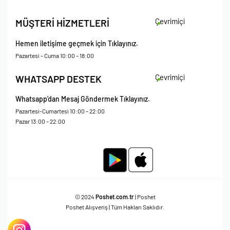
İade Koşulları
Çevrimiçi
MÜŞTERİ HİZMETLERİ
Çerez Politikası
Kişisel Verileri Koruma – Çerez ve Ticari İletişim Açık Rıza Metni
Hemen iletişime geçmek için Tıklayınız.
Mesafeli Satış Sözleşmesi
Pazartesi – Cuma 10:00 – 18:00
Çevrimiçi
WHATSAPP DESTEK
Whatsapp’dan Mesaj Göndermek Tıklayınız.
Pazartesi-Cumartesi 10:00 – 22:00
Pazar 13:00 – 22:00
© 2024
Poshet.com.tr
| Poshet
Poshet Alışveriş | Tüm Hakları Saklıdır.