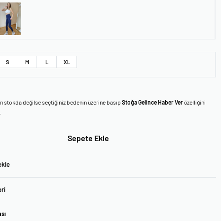
S
M
L
XL
en stokda değilse seçtiğiniz bedenin üzerine basıp
Stoğa Gelince Haber Ver
özelliğini
.
Sepete Ekle
ekle
ri
ası