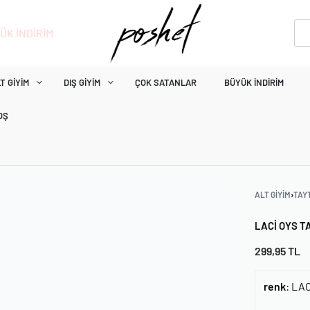
ÜK İNDİRİM
T GIYIM
DIŞ GIYIM
ÇOK SATANLAR
BÜYÜK İNDIRIM
OŞ
ALT GIYIM
›
TAY
LACI OYS T
299,95
TL
renk
:
LAC