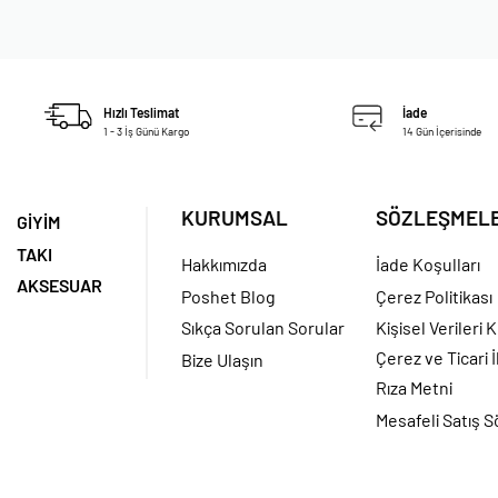
Hızlı Teslimat
İade
1 - 3 İş Günü Kargo
14 Gün İçerisinde
KURUMSAL
SÖZLEŞMEL
GİYİM
TAKI
Hakkımızda
İade Koşulları
AKSESUAR
Poshet Blog
Çerez Politikası
Sıkça Sorulan Sorular
Kişisel Verileri
Çerez ve Ticari İ
Bize Ulaşın
Rıza Metni
Mesafeli Satış 