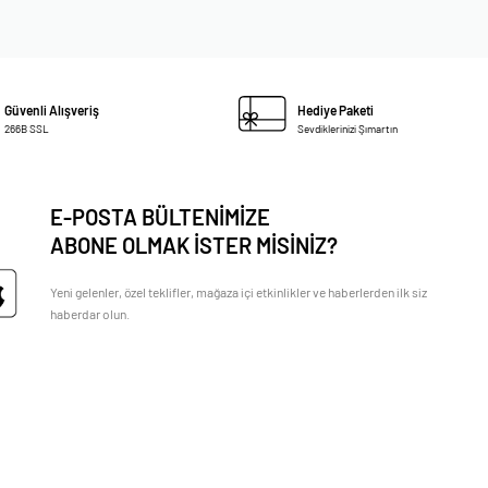
Güvenli Alışveriş
Hediye Paketi
266B SSL
Sevdiklerinizi Şımartın
E-POSTA BÜLTENİMİZE
ABONE OLMAK İSTER MİSİNİZ?
Yeni gelenler, özel teklifler, mağaza içi etkinlikler ve haberlerden ilk siz
haberdar olun.