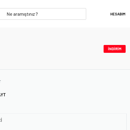
HESABIM
İNDİRİM
T
AYT
İ