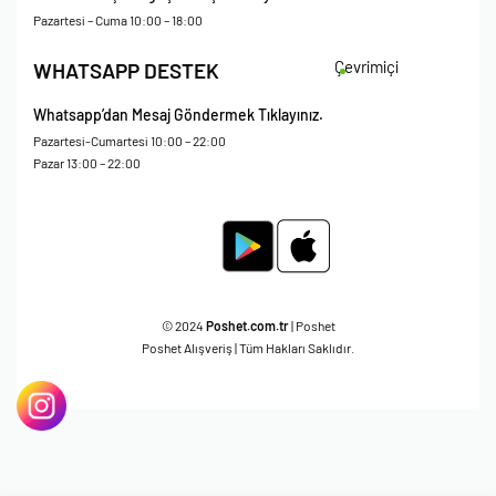
Mesafeli Satış Sözleşmesi
Pazartesi – Cuma 10:00 – 18:00
Çevrimiçi
WHATSAPP DESTEK
Whatsapp’dan Mesaj Göndermek Tıklayınız.
Pazartesi-Cumartesi 10:00 – 22:00
Pazar 13:00 – 22:00
© 2024
Poshet.com.tr
| Poshet
Poshet Alışveriş | Tüm Hakları Saklıdır.