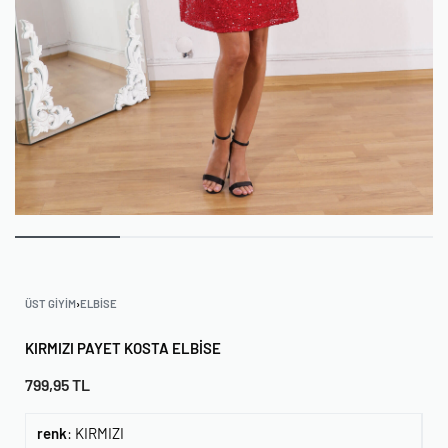
ÜST GIYIM
›
ELBISE
KIRMIZI PAYET KOSTA ELBISE
799,95
TL
renk
:
KIRMIZI