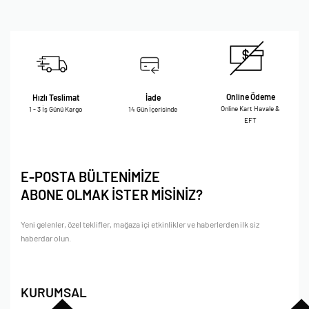
Online Ödeme
Hızlı Teslimat
İade
Online Kart Havale &
1 - 3 İş Günü Kargo
14 Gün İçerisinde
EFT
E-POSTA BÜLTENİMİZE
ABONE OLMAK İSTER MİSİNİZ?
Yeni gelenler, özel teklifler, mağaza içi etkinlikler ve haberlerden ilk siz
haberdar olun.
KURUMSAL