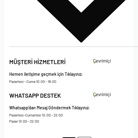
İade Koşulları
Çevrimiçi
MÜŞTERİ HİZMETLERİ
Çerez Politikası
Kişisel Verileri Koruma – Çerez ve Ticari İletişim Açık Rıza Metni
Hemen iletişime geçmek için Tıklayınız.
Mesafeli Satış Sözleşmesi
Pazartesi – Cuma 10:00 – 18:00
Çevrimiçi
WHATSAPP DESTEK
Whatsapp’dan Mesaj Göndermek Tıklayınız.
Pazartesi-Cumartesi 10:00 – 22:00
Pazar 13:00 – 22:00