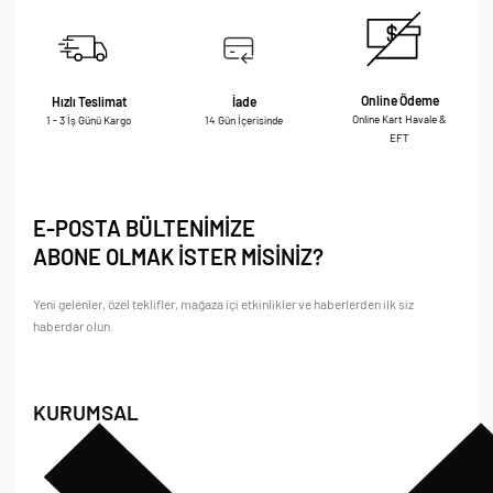
Online Ödeme
Hızlı Teslimat
İade
Online Kart Havale &
1 - 3 İş Günü Kargo
14 Gün İçerisinde
EFT
E-POSTA BÜLTENİMİZE
ABONE OLMAK İSTER MİSİNİZ?
Yeni gelenler, özel teklifler, mağaza içi etkinlikler ve haberlerden ilk siz
haberdar olun.
KURUMSAL