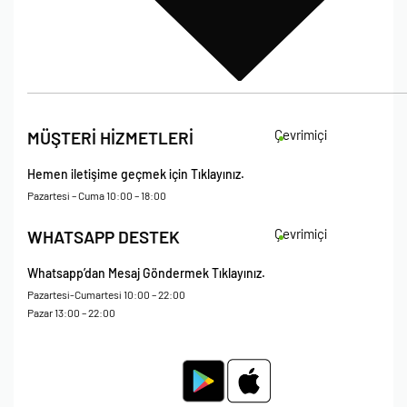
İade Koşulları
Çevrimiçi
MÜŞTERİ HİZMETLERİ
Çerez Politikası
Kişisel Verileri Koruma – Çerez ve Ticari İletişim Açık Rıza Metni
Hemen iletişime geçmek için Tıklayınız.
Mesafeli Satış Sözleşmesi
Pazartesi – Cuma 10:00 – 18:00
Çevrimiçi
WHATSAPP DESTEK
Whatsapp’dan Mesaj Göndermek Tıklayınız.
Pazartesi-Cumartesi 10:00 – 22:00
Pazar 13:00 – 22:00