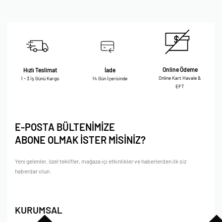
Online Ödeme
Hızlı Teslimat
İade
Online Kart Havale &
1 - 3 İş Günü Kargo
14 Gün İçerisinde
EFT
E-POSTA BÜLTENİMİZE
ABONE OLMAK İSTER MİSİNİZ?
Yeni gelenler, özel teklifler, mağaza içi etkinlikler ve haberlerden ilk siz
haberdar olun.
KURUMSAL