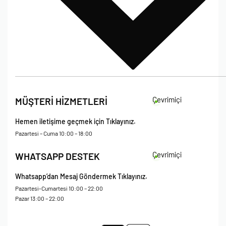
İade Koşulları
Çevrimiçi
MÜŞTERİ HİZMETLERİ
Çerez Politikası
Kişisel Verileri Koruma – Çerez ve Ticari İletişim Açık Rıza Metni
Hemen iletişime geçmek için Tıklayınız.
Mesafeli Satış Sözleşmesi
Pazartesi – Cuma 10:00 – 18:00
Çevrimiçi
WHATSAPP DESTEK
Whatsapp’dan Mesaj Göndermek Tıklayınız.
Pazartesi-Cumartesi 10:00 – 22:00
Pazar 13:00 – 22:00