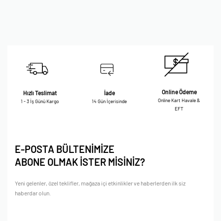
Online Ödeme
Hızlı Teslimat
İade
Online Kart Havale &
1 - 3 İş Günü Kargo
14 Gün İçerisinde
EFT
E-POSTA BÜLTENİMİZE
ABONE OLMAK İSTER MİSİNİZ?
Yeni gelenler, özel teklifler, mağaza içi etkinlikler ve haberlerden ilk siz
haberdar olun.