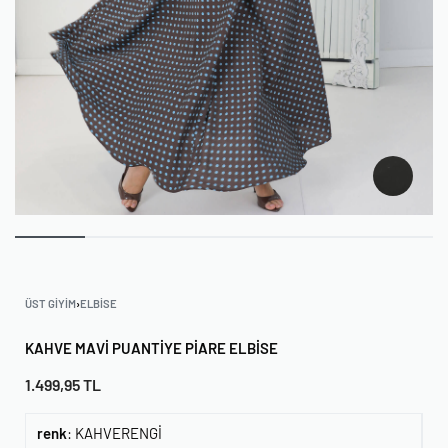
ÜST GIYIM
›
ELBISE
KAHVE MAVI PUANTIYE PIARE ELBISE
1.499,95
TL
renk
:
KAHVERENGİ