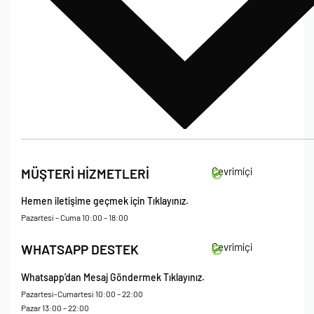
İade Koşulları
Çevrimiçi
MÜŞTERİ HİZMETLERİ
Çerez Politikası
Kişisel Verileri Koruma – Çerez ve Ticari İletişim Açık Rıza Metni
Hemen iletişime geçmek için Tıklayınız.
Mesafeli Satış Sözleşmesi
Pazartesi – Cuma 10:00 – 18:00
Çevrimiçi
WHATSAPP DESTEK
Whatsapp’dan Mesaj Göndermek Tıklayınız.
Pazartesi-Cumartesi 10:00 – 22:00
Pazar 13:00 – 22:00